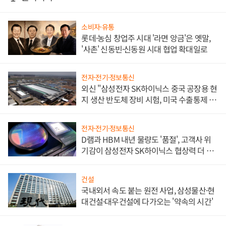
소비자·유통
롯데·농심 창업주 시대 '라면 앙금'은 옛말,
'사촌' 신동빈·신동원 시대 협업 확대일로
전자·전기·정보통신
외신 "삼성전자 SK하이닉스 중국 공장용 현
지 생산 반도체 장비 시험, 미국 수출통제 대
비"
전자·전기·정보통신
D램과 HBM 내년 물량도 '품절', 고객사 위
기감이 삼성전자 SK하이닉스 협상력 더 키
워
건설
국내외서 속도 붙는 원전 사업, 삼성물산·현
대건설·대우건설에 다가오는 '약속의 시간'