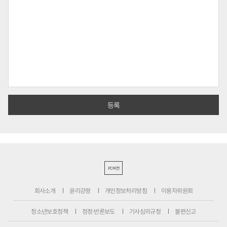
PC버전
회사소개
윤리강령
개인정보처리방침
이용자위원회
청소년보호정책
정정·반론보도
기사심의규정
불편신고