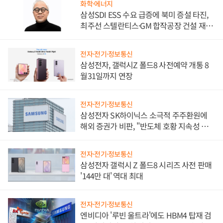
화학·에너지
삼성SDI ESS 수요 급증에 북미 증설 타진,
최주선 스텔란티스·GM 합작공장 건설 재추
진하나
전자·전기·정보통신
삼성전자, 갤럭시Z 폴드8 사전예약 개통 8
월31일까지 연장
전자·전기·정보통신
삼성전자 SK하이닉스 소극적 주주환원에
해외 증권가 비판, "반도체 호황 지속성 의
문"
전자·전기·정보통신
삼성전자 갤럭시 Z 폴드8 시리즈 사전 판매
'144만 대' 역대 최대
전자·전기·정보통신
엔비디아 '루빈 울트라'에도 HBM4 탑재 검