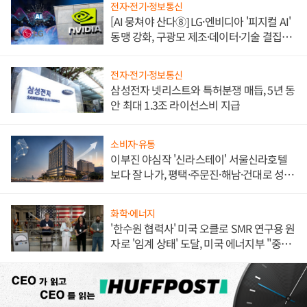
전자·전기·정보통신
[AI 뭉쳐야 산다⑧] LG·엔비디아 '피지컬 AI'
동맹 강화, 구광모 제조·데이터·기술 결집
해 종합 로보틱스 기업으로
전자·전기·정보통신
삼성전자 넷리스트와 특허분쟁 매듭, 5년 동
안 최대 1.3조 라이선스비 지급
소비자·유통
이부진 야심작 '신라스테이' 서울신라호텔
보다 잘 나가, 평택·주문진·해남·건대로 성
장판 더 넓힌다
화학·에너지
'한수원 협력사' 미국 오클로 SMR 연구용 원
자로 '임계 상태' 도달, 미국 에너지부 "중요
한 이정표"