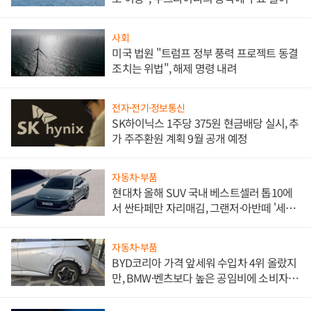
사회
미국 법원 "트럼프 정부 풍력 프로젝트 동결
조치는 위법", 해제 명령 내려
전자·전기·정보통신
SK하이닉스 1주당 375원 현금배당 실시, 추
가 주주환원 계획 9월 공개 예정
자동차·부품
현대차 올해 SUV 국내 베스트셀러 톱10에
서 싼타페만 자리매김, 그랜저·아반떼 '세단
쌍끌이'로 내수 방어
자동차·부품
BYD코리아 가격 앞세워 수입차 4위 올랐지
만, BMW·벤츠보다 높은 공임비에 소비자
불만 폭발