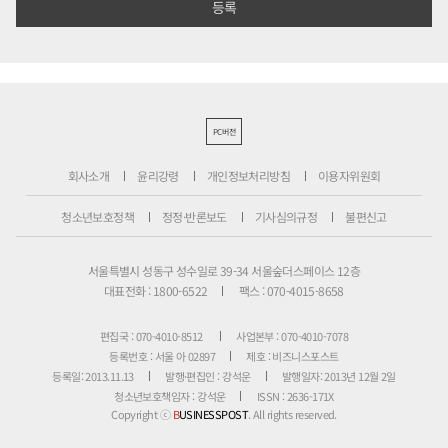
PC버전
회사소개
윤리강령
개인정보처리방침
이용자위원회
청소년보호정책
정정·반론보도
기사심의규정
불편신고
서울특별시 성동구 성수일로 39-34 서울숲더스페이스 12층
대표전화 : 1800-6522
팩스 : 070-4015-8658
편집국 : 070-4010-8512
사업본부 : 070-4010-7078
등록번호 : 서울 아 02897
제호 : 비즈니스포스트
등록일: 2013.11.13
발행·편집인 : 강석운
발행일자: 2013년 12월 2일
청소년보호책임자 : 강석운
ISSN : 2636-171X
Copyright ⓒ
B
USINESSPOST
. All rights reserved.