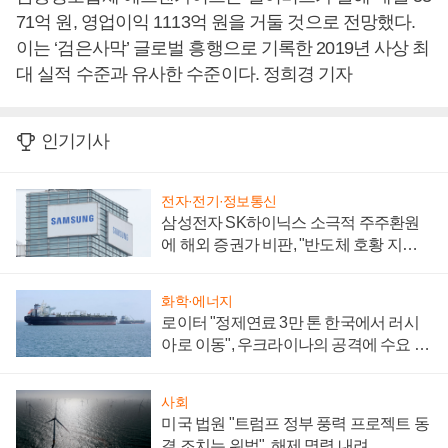
71억 원, 영업이익 1113억 원을 거둘 것으로 전망했다.
이는 ‘검은사막’ 글로벌 흥행으로 기록한 2019년 사상 최
대 실적 수준과 유사한 수준이다. 정희경 기자
인기기사
전자·전기·정보통신
삼성전자 SK하이닉스 소극적 주주환원
에 해외 증권가 비판, "반도체 호황 지속
성 의문"
화학·에너지
로이터 "정제연료 3만 톤 한국에서 러시
아로 이동", 우크라이나의 공격에 수요 늘
어
사회
미국 법원 "트럼프 정부 풍력 프로젝트 동
결 조치는 위법", 해제 명령 내려