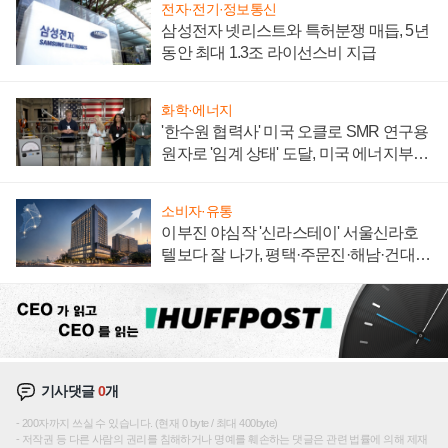
전자·전기·정보통신
삼성전자 넷리스트와 특허분쟁 매듭, 5년
동안 최대 1.3조 라이선스비 지급
화학·에너지
'한수원 협력사' 미국 오클로 SMR 연구용
원자로 '임계 상태' 도달, 미국 에너지부
"중요한 이정표"
소비자·유통
이부진 야심작 '신라스테이' 서울신라호
텔보다 잘 나가, 평택·주문진·해남·건대로
성장판 더 넓힌다
기사댓글
0
개
200자까지 쓰실 수 있습니다. (현재 0 byte / 최대 400byte)
저작권 등 다른 사람의 권리를 침해하거나 명예를 훼손하는 댓글은 관련 법률에 의해 제재