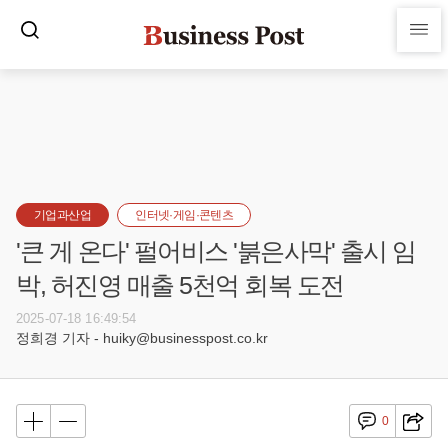
기업과산업
인터넷·게임·콘텐츠
'큰 게 온다' 펄어비스 '붉은사막' 출시 임
박, 허진영 매출 5천억 회복 도전
2025-07-18 16:49:54
정희경 기자 - huiky@businesspost.co.kr
0