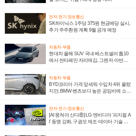
전자·전기·정보통신
SK하이닉스 1주당 375원 현금배당 실시,
추가 주주환원 계획 9월 공개 예정
자동차·부품
현대차 올해 SUV 국내 베스트셀러 톱10
에서 싼타페만 자리매김, 그랜저·아반떼
'세단 쌍끌이'로 내수 방어
자동차·부품
BYD코리아 가격 앞세워 수입차 4위 올랐
지만, BMW·벤츠보다 높은 공임비에 소비
자 불만 폭발
전자·전기·정보통신
[AI 뭉쳐야 산다⑧] LG·엔비디아 '피지컬 A
I' 동맹 강화, 구광모 제조·데이터·기술 결
집해 종합 로보틱스 기업으로