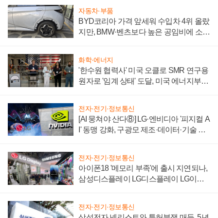
자동차·부품
BYD코리아 가격 앞세워 수입차 4위 올랐
지만, BMW·벤츠보다 높은 공임비에 소비
자 불만 폭발
화학·에너지
'한수원 협력사' 미국 오클로 SMR 연구용
원자로 '임계 상태' 도달, 미국 에너지부
"중요한 이정표"
전자·전기·정보통신
[AI 뭉쳐야 산다⑧] LG·엔비디아 '피지컬 A
I' 동맹 강화, 구광모 제조·데이터·기술 결
집해 종합 로보틱스 기업으로
전자·전기·정보통신
아이폰18 '메모리 부족'에 출시 지연되나,
삼성디스플레이 LG디스플레이 LG이노
텍 '탈애플' 수익 다각화 속도
전자·전기·정보통신
삼성전자 넷리스트와 특허분쟁 매듭, 5년