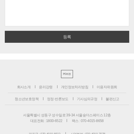
PC버전
회사소개
윤리강령
개인정보처리방침
이용자위원회
청소년보호정책
정정·반론보도
기사심의규정
불편신고
서울특별시 성동구 성수일로 39-34 서울숲더스페이스 12층
대표전화 : 1800-6522
팩스 : 070-4015-8658