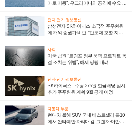
아로 이동", 우크라이나의 공격에 수요 늘
어
전자·전기·정보통신
삼성전자 SK하이닉스 소극적 주주환원
에 해외 증권가 비판, "반도체 호황 지속
성 의문"
사회
미국 법원 "트럼프 정부 풍력 프로젝트 동
결 조치는 위법", 해제 명령 내려
전자·전기·정보통신
SK하이닉스 1주당 375원 현금배당 실시,
추가 주주환원 계획 9월 공개 예정
자동차·부품
현대차 올해 SUV 국내 베스트셀러 톱10
에서 싼타페만 자리매김, 그랜저·아반떼
'세단 쌍끌이'로 내수 방어