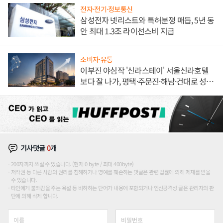
전자·전기·정보통신
삼성전자 넷리스트와 특허분쟁 매듭, 5년 동
안 최대 1.3조 라이선스비 지급
소비자·유통
이부진 야심작 '신라스테이' 서울신라호텔
보다 잘 나가, 평택·주문진·해남·건대로 성
장판 더 넓힌다
기사댓글
0
개
200자까지 쓰실 수 있습니다. (현재 0 byte / 최대 400byte)
저작권 등 다른 사람의 권리를 침해하거나 명예를 훼손하는 댓글은 관련 법률에 의해 제재를 받을
수 있습니다.
타인에게 불쾌감을 주는 욕설 등 비하하는 단어가 내용에 포함되거나 인신공격성 글은 관리자의 판
단에 의해 삭제 합니다.