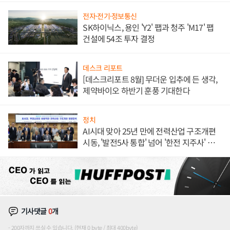
전자·전기·정보통신
SK하이닉스, 용인 'Y2' 팹과 청주 'M17' 팹
건설에 54조 투자 결정
데스크 리포트
[데스크리포트 8월] 무더운 입추에 든 생각,
제약바이오 하반기 훈풍 기대한다
정치
AI시대 맞아 25년 만에 전력산업 구조개편
시동, '발전5사 통합' 넘어 '한전 지주사' 재편
론도
기사댓글
0
개
200자까지 쓰실 수 있습니다. (현재 0 byte / 최대 400byte)