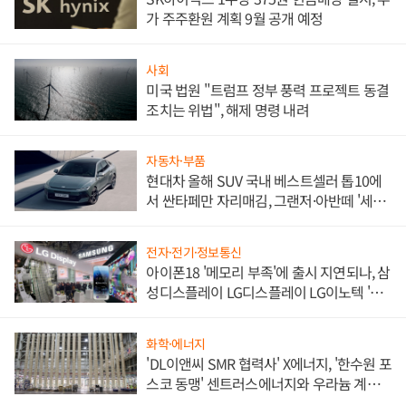
가 주주환원 계획 9월 공개 예정
사회
미국 법원 "트럼프 정부 풍력 프로젝트 동결
조치는 위법", 해제 명령 내려
자동차·부품
현대차 올해 SUV 국내 베스트셀러 톱10에
서 싼타페만 자리매김, 그랜저·아반떼 '세단
쌍끌이'로 내수 방어
전자·전기·정보통신
아이폰18 '메모리 부족'에 출시 지연되나, 삼
성디스플레이 LG디스플레이 LG이노텍 '탈
애플' 수익 다각화 속도
화학·에너지
'DL이앤씨 SMR 협력사' X에너지, '한수원 포
스코 동맹' 센트러스에너지와 우라늄 계약
체결