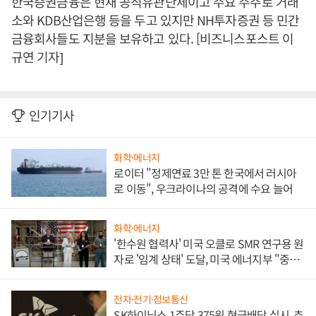
한국증권금융은 현재 공직유관단체이고 주요 주주로 거래
소와 KDB산업은행 등을 두고 있지만 NH투자증권 등 민간
금융회사들도 지분을 보유하고 있다. [비즈니스포스트 이
규연 기자]
인기기사
화학·에너지
로이터 "정제연료 3만 톤 한국에서 러시아
로 이동", 우크라이나의 공격에 수요 늘어
화학·에너지
'한수원 협력사' 미국 오클로 SMR 연구용 원
자로 '임계 상태' 도달, 미국 에너지부 "중요
한 이정표"
전자·전기·정보통신
SK하이닉스 1주당 375원 현금배당 실시, 추