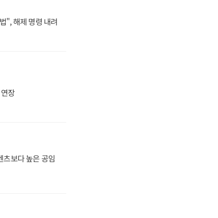
법", 해제 명령 내려
지 연장
·벤츠보다 높은 공임