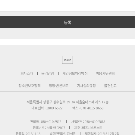
PC버전
회사소개
윤리강령
개인정보처리방침
이용자위원회
청소년보호정책
정정·반론보도
기사심의규정
불편신고
서울특별시 성동구 성수일로 39-34 서울숲더스페이스 12층
대표전화 : 1800-6522
팩스 : 070-4015-8658
편집국 : 070-4010-8512
사업본부 : 070-4010-7078
등록번호 : 서울 아 02897
제호 : 비즈니스포스트
등록일: 2013.11.13
발행·편집인 : 강석운
발행일자: 2013년 12월 2일