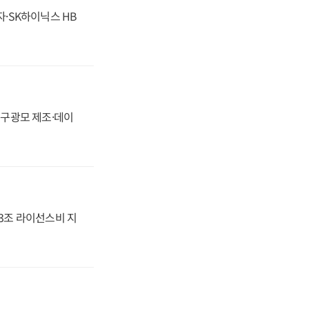
자·SK하이닉스 HB
화, 구광모 제조·데이
.3조 라이선스비 지