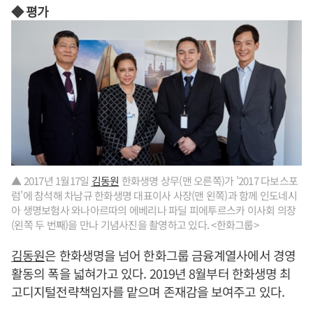
◆ 평가
▲ 2017년 1월17일
김동원
한화생명 상무(맨 오른쪽)가 '2017 다보스포
럼'에 참석해 차남규 한화생명 대표이사 사장(맨 왼쪽)과 함께 인도네시
아 생명보험사 와나아르따의 에베리나 파딜 피에투르스카 이사회 의장
(왼쪽 두 번째)을 만나 기념사진을 촬영하고 있다. <한화그룹>
김동원
은 한화생명을 넘어 한화그룹 금융계열사에서 경영
활동의 폭을 넓혀가고 있다. 2019년 8월부터 한화생명 최
고디지털전략책임자를 맡으며 존재감을 보여주고 있다.