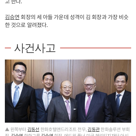
고 한다.
김승연
회장의 세 아들 가운데 성격이 김 회장과 가장 비슷
한 것으로 알려졌다.
사건사고
▲ 왼쪽부터
김동선
한화호텔앤드리조트 전무,
김동관
한화솔루션 부회
장,
김승연
한화그룹
김승연
회장, 에드윈 퓰너 미국 헤리티지재단 아시