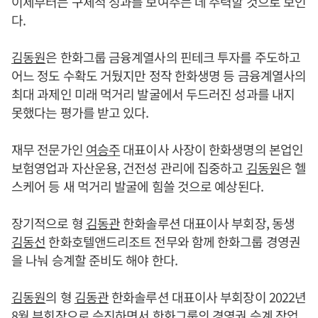
이제부터는 구체적 성과를 보여주는 데 주력할 것으로 보인
다.
김동원
은 한화그룹 금융계열사의 핀테크 투자를 주도하고
어느 정도 수확도 거뒀지만 정작 한화생명 등 금융계열사의
최대 과제인 미래 먹거리 발굴에서 두드러진 성과를 내지
못했다는 평가를 받고 있다.
재무 전문가인
여승주
대표이사 사장이 한화생명의 본업인
보험영업과 자산운용, 건전성 관리에 집중하고
김동원
은 헬
스케어 등 새 먹거리 발굴에 힘쓸 것으로 예상된다.
장기적으로 형
김동관
한화솔루션 대표이사 부회장, 동생
김동선
한화호텔앤드리조트 전무와 함께 한화그룹 경영권
을 나눠 승계할 준비도 해야 한다.
김동원
의 형
김동관
한화솔루션 대표이사 부회장이 2022년
8월 부회장으로 승진하면서 한화그룹의 경영권 승계 작업