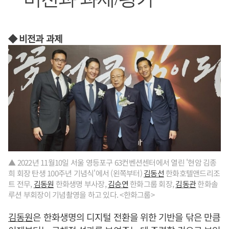
◆ 비전과 과제
▲ 2022년 11월10일 서울 영등포구 63컨벤션센터에서 열린 '현암 김종
희 회장 탄생 100주년 기념식'에서 (왼쪽부터)
김동선
한화호텔앤드리조
트 전무,
김동원
한화생명 부사장,
김승연
한화그룹 회장,
김동관
한화솔
루션 부회장이 기념촬영을 하고 있다. <한화그룹>
김동원
은 한화생명의 디지털 전환을 위한 기반을 닦은 만큼