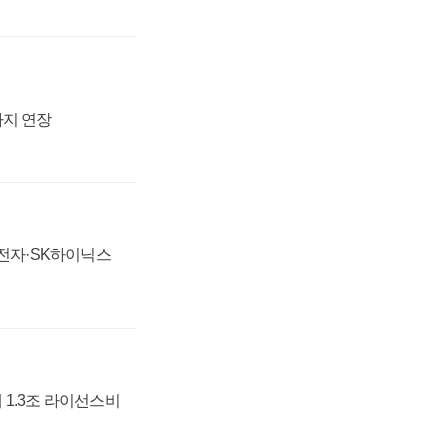
까지 연장
성전자·SK하이닉스
 1.3조 라이선스비