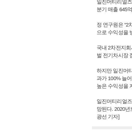
일진머티리얼즈는
분기 매출 645
정 연구원은 “
으로 수익성을 방
국내 2차전지회
벌 전기차시장 
하지만 일진머티
과가 100% 
높은 수익성을 
일진머티리얼즈는 
망된다. 2020
광선 기자]