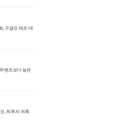
강화, 구광모 제조·데
MW·벤츠보다 높은
, AI 투자 위축