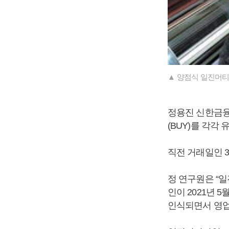
▲ 양점식 일진머티
정용진 신한금융
(BUY)를 각각 
직전 거래일인 
정 연구원은 “
인이 2021년 
인식되면서 영업