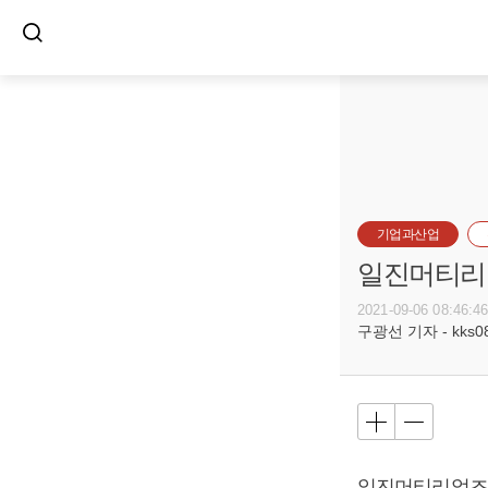
기업과산업
일진머티리얼
2021-09-06 08:46:4
구광선 기자 - kks080
일진머티리얼즈 