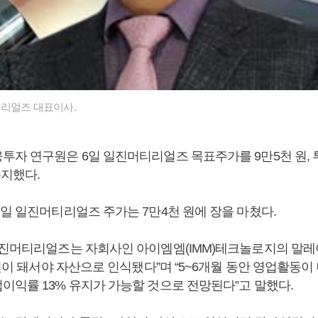
리얼즈 대표이사.
투자 연구원은 6일 일진머티리얼즈 목표주가를 9만5천 원,
유지했다.
3일 일진머티리얼즈 주가는 7만4천 원에 장을 마쳤다.
일진머티리얼즈는 자회사인 아이엠엠(IMM)테크놀로지의 말레
5월이 돼서야 자산으로 인식됐다”며 “5~6개월 동안 영업활동
이익률 13% 유지가 가능할 것으로 전망된다”고 말했다.