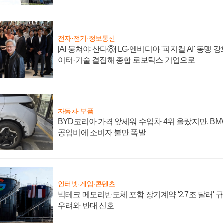
전자·전기·정보통신
[AI 뭉쳐야 산다⑧] LG·엔비디아 '피지컬 AI' 동맹 
이터·기술 결집해 종합 로보틱스 기업으로
자동차·부품
BYD코리아 가격 앞세워 수입차 4위 올랐지만, B
공임비에 소비자 불만 폭발
인터넷·게임·콘텐츠
빅테크 메모리반도체 포함 장기계약 '2.7조 달러' 규모
우려와 반대 신호