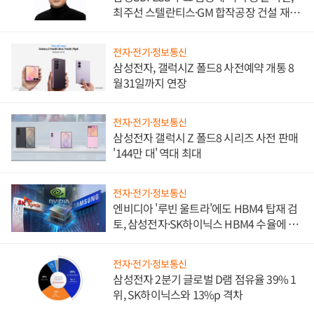
최주선 스텔란티스·GM 합작공장 건설 재추
진하나
전자·전기·정보통신
삼성전자, 갤럭시Z 폴드8 사전예약 개통 8
월31일까지 연장
전자·전기·정보통신
삼성전자 갤럭시 Z 폴드8 시리즈 사전 판매
'144만 대' 역대 최대
전자·전기·정보통신
엔비디아 '루빈 울트라'에도 HBM4 탑재 검
토, 삼성전자·SK하이닉스 HBM4 수율에 주
도권 갈린다
전자·전기·정보통신
삼성전자 2분기 글로벌 D램 점유율 39% 1
위, SK하이닉스와 13%p 격차