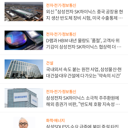
전자·전기·정보통신
외신 "삼성전자 SK하이닉스 중국 공장용 현
지 생산 반도체 장비 시험, 미국 수출통제 대
비"
전자·전기·정보통신
D램과 HBM 내년 물량도 '품절', 고객사 위
기감이 삼성전자 SK하이닉스 협상력 더 키
워
건설
국내외서 속도 붙는 원전 사업, 삼성물산·현
대건설·대우건설에 다가오는 '약속의 시간'
전자·전기·정보통신
삼성전자 SK하이닉스 소극적 주주환원에
해외 증권가 비판, "반도체 호황 지속성 의
문"
화학·에너지
삼성SDI ESS 수요 급증에 북미 증설 타진,