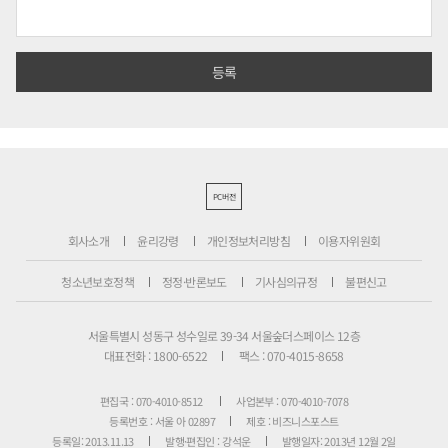
PC버전
회사소개
윤리강령
개인정보처리방침
이용자위원회
청소년보호정책
정정·반론보도
기사심의규정
불편신고
서울특별시 성동구 성수일로 39-34 서울숲더스페이스 12층
대표전화 : 1800-6522
팩스 : 070-4015-8658
편집국 : 070-4010-8512
사업본부 : 070-4010-7078
등록번호 : 서울 아 02897
제호 : 비즈니스포스트
등록일: 2013.11.13
발행·편집인 : 강석운
발행일자: 2013년 12월 2일