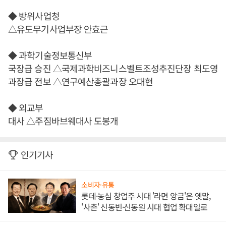
◆ 방위사업청
△유도무기사업부장 안효근
◆ 과학기술정보통신부
국장급 승진 △국제과학비즈니스벨트조성추진단장 최도영
과장급 전보 △연구예산총괄과장 오대현
◆ 외교부
대사 △주짐바브웨대사 도봉개
인기기사
소비자·유통
롯데·농심 창업주 시대 '라면 앙금'은 옛말,
'사촌' 신동빈·신동원 시대 협업 확대일로