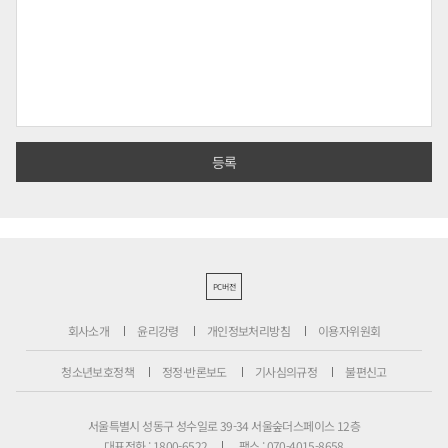
PC버전
회사소개
윤리강령
개인정보처리방침
이용자위원회
청소년보호정책
정정·반론보도
기사심의규정
불편신고
서울특별시 성동구 성수일로 39-34 서울숲더스페이스 12층
대표전화 : 1800-6522
팩스 : 070-4015-8658