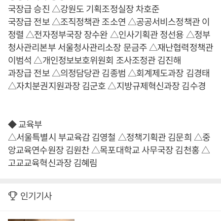
국장급 승진 △강원도 기획조정실장 차호준
국장급 전보 △조직정책관 조소연 △공공서비스정책관 이
정렬 △전자정부국장 장수완 △인사기획관 정선용 △정부
청사관리본부 서울청사관리소장 문금주 △재난협력정책관
이범석 △개인정보보호위원회 조사조정관 김진해
과장급 전보 △의정담당관 김종범 △회계제도과장 김경태
△자치분권지원과장 김군호 △지방규제혁신과장 김수경
◆ 교육부
△서울특별시 부교육감 김영철 △정책기획관 김문희 △중
앙교육연수원장 김원찬 △목포대학교 사무국장 김천홍 △
고교교육혁신과장 김혜림
인기기사