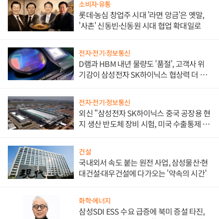
소비자·유통
롯데·농심 창업주 시대 '라면 앙금'은 옛말,
'사촌' 신동빈·신동원 시대 협업 확대일로
전자·전기·정보통신
D램과 HBM 내년 물량도 '품절', 고객사 위
기감이 삼성전자 SK하이닉스 협상력 더 키
워
전자·전기·정보통신
외신 "삼성전자 SK하이닉스 중국 공장용 현
지 생산 반도체 장비 시험, 미국 수출통제 대
비"
건설
국내외서 속도 붙는 원전 사업, 삼성물산·현
대건설·대우건설에 다가오는 '약속의 시간'
화학·에너지
삼성SDI ESS 수요 급증에 북미 증설 타진,