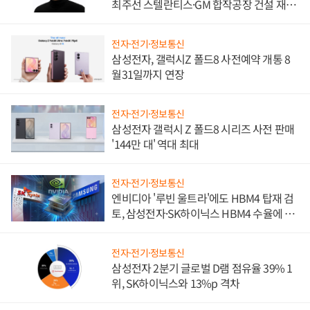
최주선 스텔란티스·GM 합작공장 건설 재추
진하나
전자·전기·정보통신
삼성전자, 갤럭시Z 폴드8 사전예약 개통 8
월31일까지 연장
전자·전기·정보통신
삼성전자 갤럭시 Z 폴드8 시리즈 사전 판매
'144만 대' 역대 최대
전자·전기·정보통신
엔비디아 '루빈 울트라'에도 HBM4 탑재 검
토, 삼성전자·SK하이닉스 HBM4 수율에 주
도권 갈린다
전자·전기·정보통신
삼성전자 2분기 글로벌 D램 점유율 39% 1
위, SK하이닉스와 13%p 격차