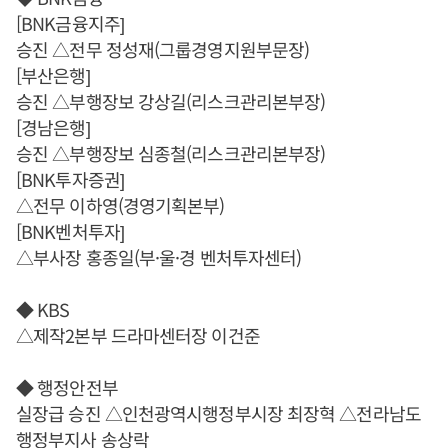
[BNK금융지주]
승진 △전무 정성재(그룹경영지원부문장)
[부산은행]
승진 △부행장보 강상길(리스크관리본부장)
[경남은행]
승진 △부행장보 심종철(리스크관리본부장)
[BNK투자증권]
△전무 이하영(경영기획본부)
[BNK벤처투자]
△부사장 홍종일(부·울·경 벤처투자센터)
◆ KBS
△제작2본부 드라마센터장 이건준
◆ 행정안전부
실장급 승진 △인천광역시행정부시장 최장혁 △전라남도
행정부지사 송상락