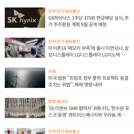
쌍끌이'로 내수 방어
전자·전기·정보통신
SK하이닉스 1주당 375원 현금배당 실시, 추
가 주주환원 계획 9월 공개 예정
전자·전기·정보통신
아이폰18 '메모리 부족'에 출시 지연되나, 삼
성디스플레이 LG디스플레이 LG이노텍 '탈
애플' 수익 다각화 속도
사회
미국 법원 "트럼프 정부 풍력 프로젝트 동결
조치는 위법", 해제 명령 내려
화학·에너지
'DL이앤씨 SMR 협력사' X에너지, '한수원 포
스코 동맹' 센트러스에너지와 우라늄 계약
체결
전자·전기·정보통신