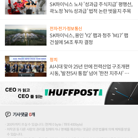
SK하이닉스 노사 '성과급 주식지급' 평행선,
곽노정 'N% 성과급' 법적 논란 벗을지 주목
전자·전기·정보통신
SK하이닉스, 용인 'Y2' 팹과 청주 'M17' 팹
건설에 54조 투자 결정
정치
AI시대 맞아 25년 만에 전력산업 구조개편
시동, '발전5사 통합' 넘어 '한전 지주사' 재편
론도
기사댓글
0
개
200자까지 쓰실 수 있습니다. (현재 0 byte / 최대 400byte)
저작권 등 다른 사람의 권리를 침해하거나 명예를 훼손하는 댓글은 관련 법률에 의해 제재를 받을
수 있습니다.