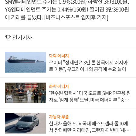
SM엔터테인먼트 주가는 0.9%(300원) 하락한 3만3100원,
YG엔터테인먼트 주가는 0.44%(150원) 떨어진 3만3900원
에 거래를 끝냈다. [비즈니스포스트 임재후 기자]
인기기사
화학·에너지
로이터 "정제연료 3만 톤 한국에서 러시아
로 이동", 우크라이나의 공격에 수요 늘어
화학·에너지
'한수원 협력사' 미국 오클로 SMR 연구용 원
자로 '임계 상태' 도달, 미국 에너지부 "중요
한 이정표"
자동차·부품
현대차 올해 SUV 국내 베스트셀러 톱10에
서 싼타페만 자리매김, 그랜저·아반떼 '세단