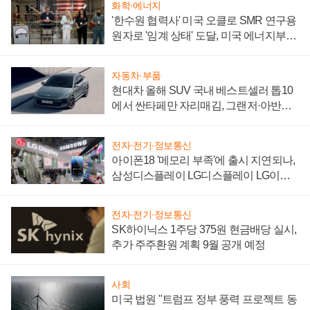
화학·에너지
'한수원 협력사' 미국 오클로 SMR 연구용
원자로 '임계 상태' 도달, 미국 에너지부
"중요한 이정표"
자동차·부품
현대차 올해 SUV 국내 베스트셀러 톱10
에서 싼타페만 자리매김, 그랜저·아반떼
'세단 쌍끌이'로 내수 방어
전자·전기·정보통신
아이폰18 '메모리 부족'에 출시 지연되나,
삼성디스플레이 LG디스플레이 LG이노
텍 '탈애플' 수익 다각화 속도
전자·전기·정보통신
SK하이닉스 1주당 375원 현금배당 실시,
추가 주주환원 계획 9월 공개 예정
사회
미국 법원 "트럼프 정부 풍력 프로젝트 동