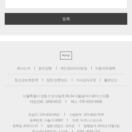
PC버전
회사소개
윤리강령
개인정보처리방침
이용자위원회
청소년보호정책
정정·반론보도
기사심의규정
불편신고
서울특별시 성동구 성수일로 39-34 서울숲더스페이스 12층
대표전화 : 1800-6522
팩스 : 070-4015-8658
편집국 : 070-4010-8512
사업본부 : 070-4010-7078
등록번호 : 서울 아 02897
제호 : 비즈니스포스트
등록일: 2013.11.13
발행·편집인 : 강석운
발행일자: 2013년 12월 2일
청소년보호책임자 : 강석운
ISSN : 2636-171X