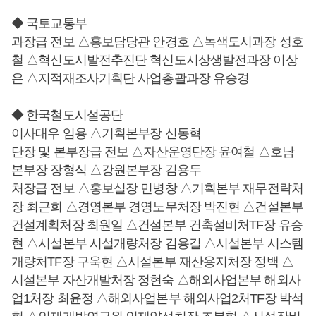
◆ 국토교통부
과장급 전보 △홍보담당관 안경호 △녹색도시과장 성호
철 △혁신도시발전추진단 혁신도시상생발전과장 이상
은 △지적재조사기획단 사업총괄과장 유승경
◆ 한국철도시설공단
이사대우 임용 △기획본부장 신동혁
단장 및 본부장급 전보 △자산운영단장 윤여철 △호남
본부장 장형식 △강원본부장 김용두
처장급 전보 △홍보실장 민병창 △기획본부 재무전략처
장 최근희 △경영본부 경영노무처장 박진현 △건설본부
건설계획처장 최원일 △건설본부 건축설비처TF장 유승
현 △시설본부 시설개량처장 김용길 △시설본부 시스템
개량처TF장 구욱현 △시설본부 재산용지처장 정백 △
시설본부 자산개발처장 정현숙 △해외사업본부 해외사
업1처장 최윤정 △해외사업본부 해외사업2처TF장 박석