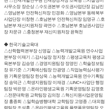
현 △인재개발연구원 인재양성처장 조복형 △시설장비
사무소장 장순상 △수도권본부 수도권사업단장 김남진
△영남본부 안전혁신처장 민경화 △영남본부 동해북부
사업단장 이창현 △호남본부 안전혁신처장 임명규 △호
남본부 재산지원처장 곽연수 △호남본부 호남권사업단
장 차문규 △충청본부 재산지원처장 윤혁천
◆ 한국기술교육대
△산학협력본부장 신영길 △능력개발교육원 연수사업
본부장 이재기 △감사실장 정지창 △평생교육처 평생교
육본부장 김승영 △경영지원팀장 정영민 △학술정보팀
장 유기준 △기획예산팀장 안광영 △직업능력심사평가
원 기획운영팀장 한상욱 △능력개발교육원 연수기획팀
장 송덕근 △학생지원팀장 이재경 △LINC+사업단 행정
팀장 박은영 △온라인평생교육원 기획운영팀장 김명호
△전문대학원 교학팀장 김의정 △혁신지원사업운영팀
장 홍종희 △일학습병행대학 교학팀장 고영종 △대외협
력팀장 조성훈 △온라인평생교육원 플랫폼운영팀장 오