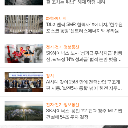
결 조치는 위법", 해제 명령 내려
화학·에너지
'DL이앤씨 SMR 협력사' X에너지, '한수원
포스코 동맹' 센트러스에너지와 우라늄
계약 체결
전자·전기·정보통신
SK하이닉스 노사 '성과급 주식지급' 평행
선, 곽노정 'N% 성과급' 법적 논란 벗을지
주목
정치
AI시대 맞아 25년 만에 전력산업 구조개
편 시동, '발전5사 통합' 넘어 '한전 지주사'
재편론도
전자·전기·정보통신
SK하이닉스, 용인 'Y2' 팹과 청주 'M17' 팹
건설에 54조 투자 결정