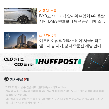
신호
자동차·부품
BYD코리아 가격 앞세워 수입차 4위 올랐
지만, BMW·벤츠보다 높은 공임비에 소비
자 불만 폭발
소비자·유통
이부진 야심작 '신라스테이' 서울신라호
텔보다 잘 나가, 평택·주문진·해남·건대로
성장판 더 넓힌다
기사댓글
0
개
200자까지 쓰실 수 있습니다. (현재 0 byte / 최대 400byte)
저작권 등 다른 사람의 권리를 침해하거나 명예를 훼손하는 댓글은 관련 법률에 의해 제재
를 받을 수 있습니다.
타인에게 불쾌감을 주는 욕설 등 비하하는 단어가 내용에 포함되거나 인신공격성 글은 관
리자의 판단에 의해 삭제 합니다.