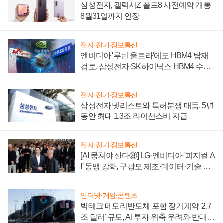
삼성전자, 갤럭시Z 폴드8 사전예약 개통
8월31일까지 연장
전자·전기·정보통신
엔비디아 '루빈 울트라'에도 HBM4 탑재
검토, 삼성전자·SK하이닉스 HBM4 수율
에 주도권 갈린다
전자·전기·정보통신
삼성전자 넷리스트와 특허분쟁 매듭, 5년
동안 최대 1.3조 라이선스비 지급
전자·전기·정보통신
[AI 뭉쳐야 산다⑧] LG·엔비디아 '피지컬 A
I' 동맹 강화, 구광모 제조·데이터·기술 결
집해 종합 로보틱스 기업으로
인터넷·게임·콘텐츠
빅테크 메모리반도체 포함 장기계약 '2.7
조 달러' 규모, AI 투자 위축 우려와 반대