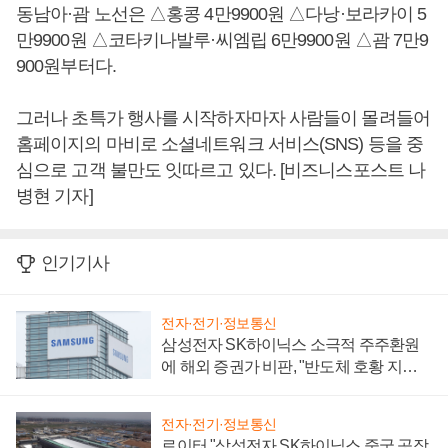
동남아·괌 노선은 △홍콩 4만9900원 △다낭·보라카이 5
만9900원 △코타키나발루·씨엠립 6만9900원 △괌 7만9
900원부터다.
그러나 초특가 행사를 시작하자마자 사람들이 몰려들어
홈페이지의 마비로 소셜네트워크 서비스(SNS) 등을 중
심으로 고객 불만도 잇따르고 있다. [비즈니스포스트 나
병현 기자]
인기기사
전자·전기·정보통신
삼성전자 SK하이닉스 소극적 주주환원
에 해외 증권가 비판, "반도체 호황 지속
성 의문"
전자·전기·정보통신
로이터 "삼성전자 SK하이닉스 중국 공장