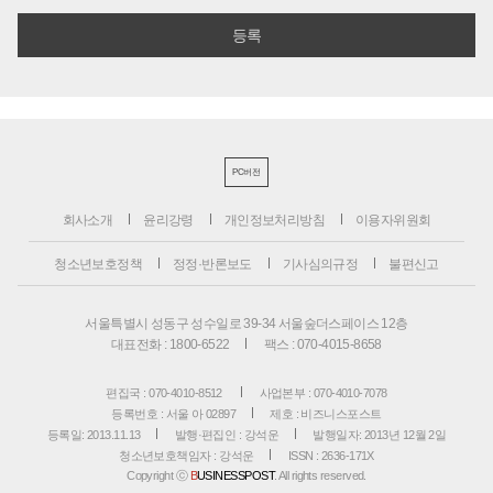
PC버전
회사소개
윤리강령
개인정보처리방침
이용자위원회
청소년보호정책
정정·반론보도
기사심의규정
불편신고
서울특별시 성동구 성수일로 39-34 서울숲더스페이스 12층
대표전화 : 1800-6522
팩스 : 070-4015-8658
편집국 : 070-4010-8512
사업본부 : 070-4010-7078
등록번호 : 서울 아 02897
제호 : 비즈니스포스트
등록일: 2013.11.13
발행·편집인 : 강석운
발행일자: 2013년 12월 2일
청소년보호책임자 : 강석운
ISSN : 2636-171X
Copyright ⓒ
B
USINESSPOST
. All rights reserved.