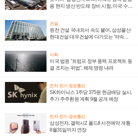
용 현지 생산 반도체 장비 시험, 미국 수출
통제 대비"
건설
원전 건설 국내외서 속도 붙어, 삼성물산·
현대건설·대우건설에 다가오는 '약속의
시간'
사회
미국 법원 "트럼프 정부 풍력 프로젝트 동
결 조치는 위법", 해제 명령 내려
전자·전기·정보통신
SK하이닉스 1주당 375원 현금배당 실시,
추가 주주환원 계획 9월 공개 예정
전자·전기·정보통신
삼성전자, 갤럭시Z 폴드8 사전예약 개통
8월31일까지 연장