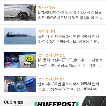
자동차·부품
BYD코리아 가격 앞세워 수입차 4위 올랐
지만, BMW·벤츠보다 높은 공임비에 소비
자 불만 폭발
화학·에너지
로이터 "정제연료 3만 톤 한국에서 러시
아로 이동", 우크라이나의 공격에 수요 늘
어
전자·전기·정보통신
[AI 뭉쳐야 산다⑧] LG·엔비디아 '피지컬 A
I' 동맹 강화, 구광모 제조·데이터·기술 결
집해 종합 로보틱스 기업으로
전자·전기·정보통신
엔비디아 '루빈 울트라'에도 HBM4 탑재
검토, 삼성전자·SK하이닉스 HBM4 수율
에 주도권 갈린다