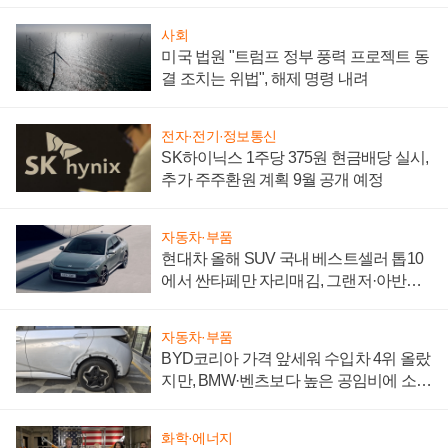
성 의문"
사회
미국 법원 "트럼프 정부 풍력 프로젝트 동
결 조치는 위법", 해제 명령 내려
전자·전기·정보통신
SK하이닉스 1주당 375원 현금배당 실시,
추가 주주환원 계획 9월 공개 예정
자동차·부품
현대차 올해 SUV 국내 베스트셀러 톱10
에서 싼타페만 자리매김, 그랜저·아반떼
'세단 쌍끌이'로 내수 방어
자동차·부품
BYD코리아 가격 앞세워 수입차 4위 올랐
지만, BMW·벤츠보다 높은 공임비에 소비
자 불만 폭발
화학·에너지