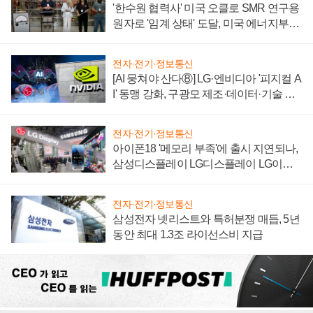
'한수원 협력사' 미국 오클로 SMR 연구용
원자로 '임계 상태' 도달, 미국 에너지부
"중요한 이정표"
전자·전기·정보통신
[AI 뭉쳐야 산다⑧] LG·엔비디아 '피지컬 A
I' 동맹 강화, 구광모 제조·데이터·기술 결
집해 종합 로보틱스 기업으로
전자·전기·정보통신
아이폰18 '메모리 부족'에 출시 지연되나,
삼성디스플레이 LG디스플레이 LG이노
텍 '탈애플' 수익 다각화 속도
전자·전기·정보통신
삼성전자 넷리스트와 특허분쟁 매듭, 5년
동안 최대 1.3조 라이선스비 지급