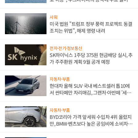
사회
미국 법원 "트럼프 정부 풍력 프로젝트 동결
조치는 위법", 해제 명령 내려
전자·전기·정보통신
SK하이닉스 1주당 375원 현금배당 실시, 추
가 주주환원 계획 9월 공개 예정
자동차·부품
현대차 올해 SUV 국내 베스트셀러 톱10에
서 싼타페만 자리매김, 그랜저·아반떼 '세단
쌍끌이'로 내수 방어
자동차·부품
BYD코리아 가격 앞세워 수입차 4위 올랐지
만, BMW·벤츠보다 높은 공임비에 소비자
불만 폭발