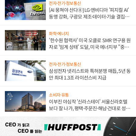
전자·전기·정보통신
[AI 뭉쳐야 산다⑧] LG·엔비디아 '피지컬 AI'
동맹 강화, 구광모 제조·데이터·기술 결집
해 종합 로보틱스 기업으로
화학·에너지
'한수원 협력사' 미국 오클로 SMR 연구용 원
자로 '임계 상태' 도달, 미국 에너지부 "중요
한 이정표"
전자·전기·정보통신
삼성전자 넷리스트와 특허분쟁 매듭, 5년 동
안 최대 1.3조 라이선스비 지급
소비자·유통
이부진 야심작 '신라스테이' 서울신라호텔
보다 잘 나가, 평택·주문진·해남·건대로 성
장판 더 넓힌다