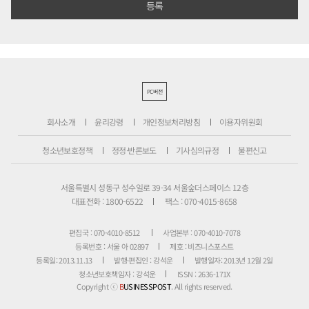
PC버전
회사소개
윤리강령
개인정보처리방침
이용자위원회
청소년보호정책
정정·반론보도
기사심의규정
불편신고
서울특별시 성동구 성수일로 39-34 서울숲더스페이스 12층
대표전화 : 1800-6522
팩스 : 070-4015-8658
편집국 : 070-4010-8512
사업본부 : 070-4010-7078
등록번호 : 서울 아 02897
제호 : 비즈니스포스트
등록일: 2013.11.13
발행·편집인 : 강석운
발행일자: 2013년 12월 2일
청소년보호책임자 : 강석운
ISSN : 2636-171X
Copyright ⓒ
B
USINESSPOST
. All rights reserved.