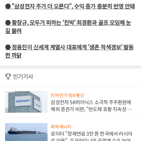
● "삼성전자 주가 더 오른다", 수익 증가 충분히 반영 안돼
● 황창규, 모두가 피하는 ‘친박’ 최경환과 골프 모임해 눈
길 쏠려
● 정용진이 신세계 계열사 대표에게 '생존 적색경보' 발동
한 까닭
인기기사
전자·전기·정보통신
삼성전자 SK하이닉스 소극적 주주환원에
해외 증권가 비판, "반도체 호황 지속성 의
문"
화학·에너지
로이터 "정제연료 3만 톤 한국에서 러시아
로 이동", 우크라이나의 공격에 수요 늘어