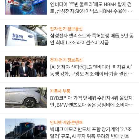
엔비디아 '루빈 울트라'에도 HBM4 탑재 검
토, 삼성전자·SK하이닉스 HBM4 수율에 주
도권 갈린다
전자·전기·정보통신
삼성전자 넷리스트와 특허분쟁 매듭, 5년 동
안 최대 1.3조 라이선스비 지급
전자·전기·정보통신
[AI 뭉쳐야 산다⑧] LG·엔비디아 '피지컬 AI'
동맹 강화, 구광모 제조·데이터·기술 결집
해 종합 로보틱스 기업으로
자동차·부품
BYD코리아 가격 앞세워 수입차 4위 올랐지
만, BMW·벤츠보다 높은 공임비에 소비자
불만 폭발
인터넷·게임·콘텐츠
빅테크 메모리반도체 포함 장기계약 '2.7조
달러' 규모, AI 투자 위축 우려와 반대 신호