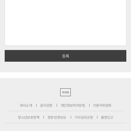
PC버전
회사소개
윤리강령
개인정보처리방침
이용자위원회
청소년보호정책
정정·반론보도
기사심의규정
불편신고