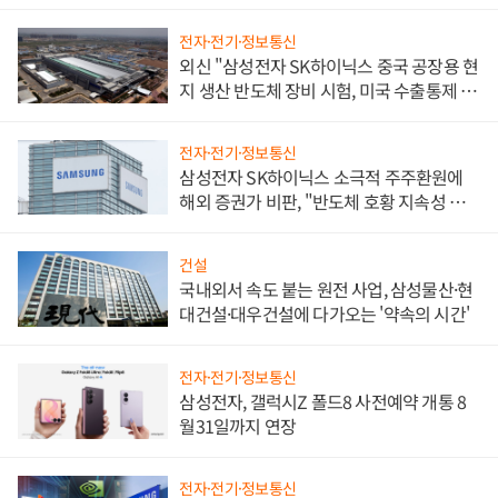
전자·전기·정보통신
외신 "삼성전자 SK하이닉스 중국 공장용 현
지 생산 반도체 장비 시험, 미국 수출통제 대
비"
전자·전기·정보통신
삼성전자 SK하이닉스 소극적 주주환원에
해외 증권가 비판, "반도체 호황 지속성 의
문"
건설
국내외서 속도 붙는 원전 사업, 삼성물산·현
대건설·대우건설에 다가오는 '약속의 시간'
전자·전기·정보통신
삼성전자, 갤럭시Z 폴드8 사전예약 개통 8
월31일까지 연장
전자·전기·정보통신