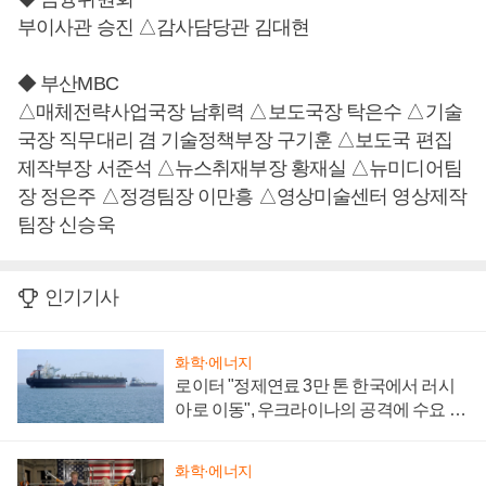
부이사관 승진 △감사담당관 김대현
◆ 부산MBC
△매체전략사업국장 남휘력 △보도국장 탁은수 △기술
국장 직무대리 겸 기술정책부장 구기훈 △보도국 편집
제작부장 서준석 △뉴스취재부장 황재실 △뉴미디어팀
장 정은주 △정경팀장 이만흥 △영상미술센터 영상제작
팀장 신승욱
인기기사
화학·에너지
로이터 "정제연료 3만 톤 한국에서 러시
아로 이동", 우크라이나의 공격에 수요 늘
어
화학·에너지