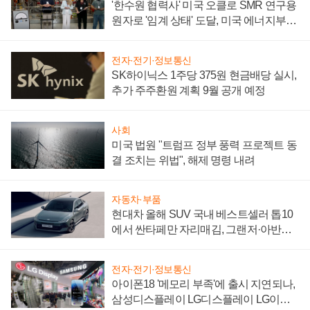
'한수원 협력사' 미국 오클로 SMR 연구용
원자로 '임계 상태' 도달, 미국 에너지부
"중요한 이정표"
전자·전기·정보통신
SK하이닉스 1주당 375원 현금배당 실시,
추가 주주환원 계획 9월 공개 예정
사회
미국 법원 "트럼프 정부 풍력 프로젝트 동
결 조치는 위법", 해제 명령 내려
자동차·부품
현대차 올해 SUV 국내 베스트셀러 톱10
에서 싼타페만 자리매김, 그랜저·아반떼
'세단 쌍끌이'로 내수 방어
전자·전기·정보통신
아이폰18 '메모리 부족'에 출시 지연되나,
삼성디스플레이 LG디스플레이 LG이노