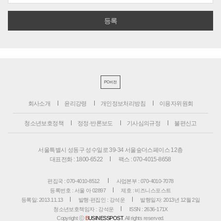
PC버전
회사소개
윤리강령
개인정보처리방침
이용자위원회
청소년보호정책
정정·반론보도
기사심의규정
불편신고
서울특별시 성동구 성수일로 39-34 서울숲더스페이스 12층
대표전화 : 1800-6522
팩스 : 070-4015-8658
편집국 : 070-4010-8512
사업본부 : 070-4010-7078
등록번호 : 서울 아 02897
제호 : 비즈니스포스트
등록일: 2013.11.13
발행·편집인 : 강석운
발행일자: 2013년 12월 2일
청소년보호책임자 : 강석운
ISSN : 2636-171X
Copyright ⓒ
B
USINESSPOST
. All rights reserved.