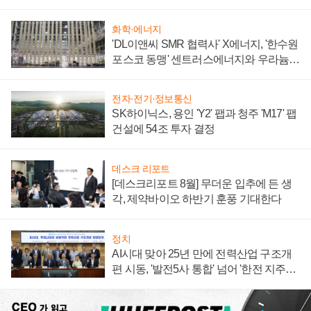
텍 '탈애플' 수익 다각화 속도
화학·에너지
'DL이앤씨 SMR 협력사' X에너지, '한수원
포스코 동맹' 센트러스에너지와 우라늄
계약 체결
전자·전기·정보통신
SK하이닉스, 용인 'Y2' 팹과 청주 'M17' 팹
건설에 54조 투자 결정
데스크 리포트
[데스크리포트 8월] 무더운 입추에 든 생
각, 제약바이오 하반기 훈풍 기대한다
정치
AI시대 맞아 25년 만에 전력산업 구조개
편 시동, '발전5사 통합' 넘어 '한전 지주사'
재편론도