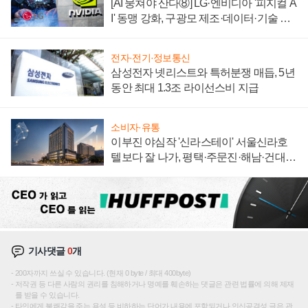
[AI 뭉쳐야 산다⑧] LG·엔비디아 '피지컬 A
I' 동맹 강화, 구광모 제조·데이터·기술 결
집해 종합 로보틱스 기업으로
전자·전기·정보통신
삼성전자 넷리스트와 특허분쟁 매듭, 5년
동안 최대 1.3조 라이선스비 지급
소비자·유통
이부진 야심작 '신라스테이' 서울신라호
텔보다 잘 나가, 평택·주문진·해남·건대로
성장판 더 넓힌다
기사댓글
0
개
200자까지 쓰실 수 있습니다. (현재 0 byte / 최대 400byte)
저작권 등 다른 사람의 권리를 침해하거나 명예를 훼손하는 댓글은 관련 법률에 의해 제재
를 받을 수 있습니다.
타인에게 불쾌감을 주는 욕설 등 비하하는 단어가 내용에 포함되거나 인신공격성 글은 관