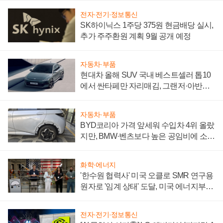
전자·전기·정보통신
SK하이닉스 1주당 375원 현금배당 실시,
추가 주주환원 계획 9월 공개 예정
자동차·부품
현대차 올해 SUV 국내 베스트셀러 톱10
에서 싼타페만 자리매김, 그랜저·아반떼
'세단 쌍끌이'로 내수 방어
자동차·부품
BYD코리아 가격 앞세워 수입차 4위 올랐
지만, BMW·벤츠보다 높은 공임비에 소비
자 불만 폭발
화학·에너지
'한수원 협력사' 미국 오클로 SMR 연구용
원자로 '임계 상태' 도달, 미국 에너지부
"중요한 이정표"
전자·전기·정보통신