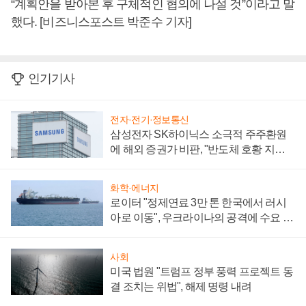
“계획안을 받아본 후 구체적인 협의에 나설 것”이라고 말
했다. [비즈니스포스트 박준수 기자]
인기기사
전자·전기·정보통신
삼성전자 SK하이닉스 소극적 주주환원
에 해외 증권가 비판, "반도체 호황 지속
성 의문"
화학·에너지
로이터 "정제연료 3만 톤 한국에서 러시
아로 이동", 우크라이나의 공격에 수요 늘
어
사회
미국 법원 "트럼프 정부 풍력 프로젝트 동
결 조치는 위법", 해제 명령 내려