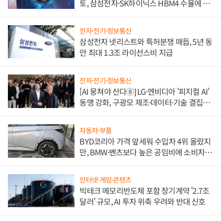
토, 삼성전자·SK하이닉스 HBM4 수율에 주
도권 갈린다
전자·전기·정보통신
삼성전자 넷리스트와 특허분쟁 매듭, 5년 동
안 최대 1.3조 라이선스비 지급
전자·전기·정보통신
[AI 뭉쳐야 산다⑧] LG·엔비디아 '피지컬 AI'
동맹 강화, 구광모 제조·데이터·기술 결집
해 종합 로보틱스 기업으로
자동차·부품
BYD코리아 가격 앞세워 수입차 4위 올랐지
만, BMW·벤츠보다 높은 공임비에 소비자
불만 폭발
인터넷·게임·콘텐츠
빅테크 메모리반도체 포함 장기계약 '2.7조
달러' 규모, AI 투자 위축 우려와 반대 신호