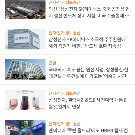
전자·전기·정보통신
외신 "삼성전자 SK하이닉스 중국 공장용 현
지 생산 반도체 장비 시험, 미국 수출통제 대
비"
전자·전기·정보통신
삼성전자 SK하이닉스 소극적 주주환원에
해외 증권가 비판, "반도체 호황 지속성 의
문"
건설
국내외서 속도 붙는 원전 사업, 삼성물산·현
대건설·대우건설에 다가오는 '약속의 시간'
전자·전기·정보통신
삼성전자, 갤럭시Z 폴드8 사전예약 개통 8
월31일까지 연장
전자·전기·정보통신
엔비디아 '루빈 울트라'에도 HBM4 탑재 검