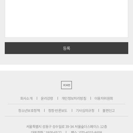
PC버전
회사소개
윤리강령
개인정보처리방침
이용자위원회
청소년보호정책
정정·반론보도
기사심의규정
불편신고
서울특별시 성동구 성수일로 39-34 서울숲더스페이스 12층
대표전화 : 1800-6522
팩스 : 070-4015-8658