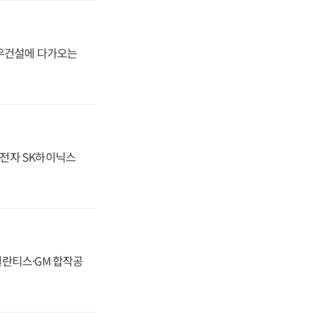
대우건설에 다가오는
성전자 SK하이닉스
스텔란티스·GM 합작공