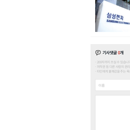
기사댓글
0
개
200자까지 쓰실 수 있습니다. (
저작권 등 다른 사람의 권리
타인에게 불쾌감을 주는 욕설