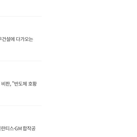
대우건설에 다가오는
비판, "반도체 호황
스텔란티스·GM 합작공