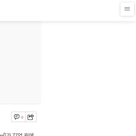
0
㎡)가 77억 원에