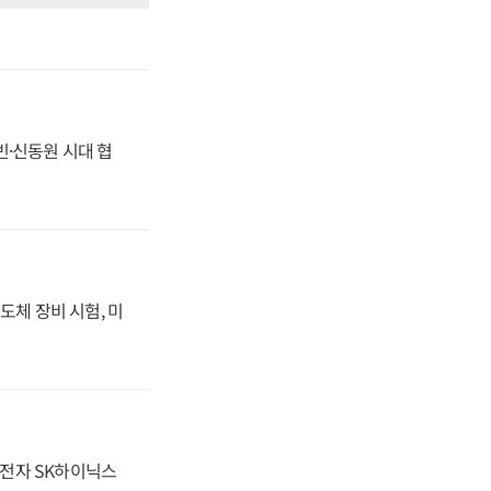
동빈·신동원 시대 협
도체 장비 시험, 미
성전자 SK하이닉스