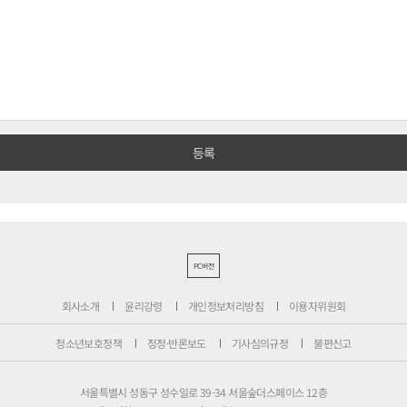
PC버전
회사소개
윤리강령
개인정보처리방침
이용자위원회
청소년보호정책
정정·반론보도
기사심의규정
불편신고
서울특별시 성동구 성수일로 39-34 서울숲더스페이스 12층