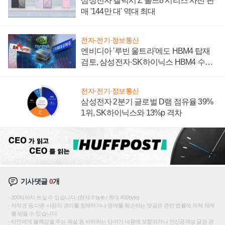
삼성전자 갤럭시 Z 폴드8 시리즈 사전 판
매 '144만 대' 역대 최대
전자·전기·정보통신
엔비디아 '루빈 울트라'에도 HBM4 탑재
검토, 삼성전자·SK하이닉스 HBM4 수율
에 주도권 갈린다
전자·전기·정보통신
삼성전자 2분기 글로벌 D램 점유율 39%
1위, SK하이닉스와 13%p 격차
기사댓글
0
개
200자까지 쓰실 수 있습니다. (현재 0 byte / 최대 400byte)
저작권 등 다른 사람의 권리를 침해하거나 명예를 훼손하는 댓글은 관련 법률에 의해 제재
를 받을 수 있습니다.
타인에게 불쾌감을 주는 욕설 등 비하하는 단어가 내용에 포함되거나 인신공격성 글은 관