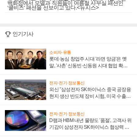
백화점에서 모델과 직원들이 여름철 사무실 패션인
‘쿨비즈’ 패션을 선보이고 있다.<뉴시스>
인기기사
소비자·유통
롯데·농심 창업주 시대 '라면 앙금'은 옛
말, '사촌' 신동빈·신동원 시대 협업 확대
일로
전자·전기·정보통신
외신 "삼성전자 SK하이닉스 중국 공장용
현지 생산 반도체 장비 시험, 미국 수출통
제 대비"
전자·전기·정보통신
D램과 HBM 내년 물량도 '품절', 고객사 위
기감이 삼성전자 SK하이닉스 협상력 더
키워