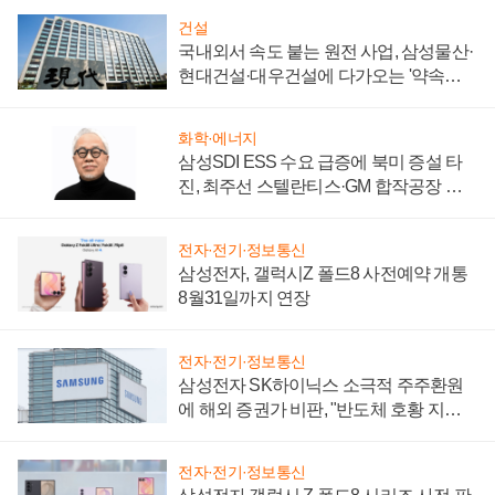
건설
국내외서 속도 붙는 원전 사업, 삼성물산·
현대건설·대우건설에 다가오는 '약속의
시간'
화학·에너지
삼성SDI ESS 수요 급증에 북미 증설 타
진, 최주선 스텔란티스·GM 합작공장 건
설 재추진하나
전자·전기·정보통신
삼성전자, 갤럭시Z 폴드8 사전예약 개통
8월31일까지 연장
전자·전기·정보통신
삼성전자 SK하이닉스 소극적 주주환원
에 해외 증권가 비판, "반도체 호황 지속
성 의문"
전자·전기·정보통신