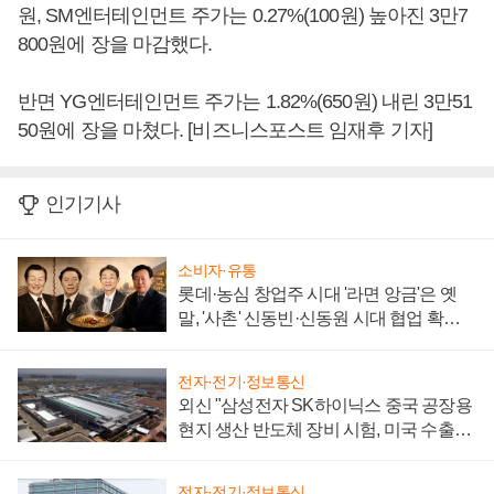
원, SM엔터테인먼트 주가는 0.27%(100원) 높아진 3만7
800원에 장을 마감했다.
반면 YG엔터테인먼트 주가는 1.82%(650원) 내린 3만51
50원에 장을 마쳤다. [비즈니스포스트 임재후 기자]
인기기사
소비자·유통
롯데·농심 창업주 시대 '라면 앙금'은 옛
말, '사촌' 신동빈·신동원 시대 협업 확대
일로
전자·전기·정보통신
외신 "삼성전자 SK하이닉스 중국 공장용
현지 생산 반도체 장비 시험, 미국 수출통
제 대비"
전자·전기·정보통신