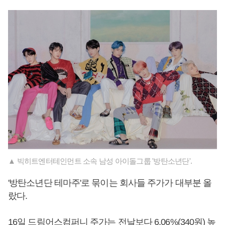
▲ 빅히트엔터테인먼트 소속 남성 아이돌그룹 '방탄소년단'.
'방탄소년단 테마주'로 묶이는 회사들 주가가 대부분 올
랐다.
16일 드림어스컴퍼니 주가는 전날보다 6.06%(340원) 높