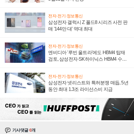
전자·전기·정보통신
삼성전자 갤럭시 Z 폴드8 시리즈 사전 판
매 '144만 대' 역대 최대
전자·전기·정보통신
엔비디아 '루빈 울트라'에도 HBM4 탑재
검토, 삼성전자·SK하이닉스 HBM4 수율
에 주도권 갈린다
전자·전기·정보통신
삼성전자 넷리스트와 특허분쟁 매듭, 5년
동안 최대 1.3조 라이선스비 지급
기사댓글
0
개