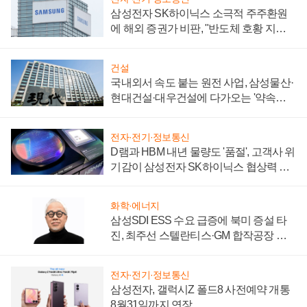
삼성전자 SK하이닉스 소극적 주주환원
에 해외 증권가 비판, "반도체 호황 지속
성 의문"
건설
국내외서 속도 붙는 원전 사업, 삼성물산·
현대건설·대우건설에 다가오는 '약속의
시간'
전자·전기·정보통신
D램과 HBM 내년 물량도 '품절', 고객사 위
기감이 삼성전자 SK하이닉스 협상력 더
키워
화학·에너지
삼성SDI ESS 수요 급증에 북미 증설 타
진, 최주선 스텔란티스·GM 합작공장 건
설 재추진하나
전자·전기·정보통신
삼성전자, 갤럭시Z 폴드8 사전예약 개통
8월31일까지 연장