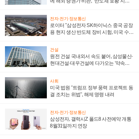
에 해외 증권가 비판, "반도체 호황 지속
성 의문"
전자·전기·정보통신
로이터 "삼성전자 SK하이닉스 중국 공장
용 현지 생산 반도체 장비 시험, 미국 수출
통제 대비"
건설
원전 건설 국내외서 속도 붙어, 삼성물산·
현대건설·대우건설에 다가오는 '약속의
시간'
사회
미국 법원 "트럼프 정부 풍력 프로젝트 동
결 조치는 위법", 해제 명령 내려
전자·전기·정보통신
삼성전자, 갤럭시Z 폴드8 사전예약 개통
8월31일까지 연장