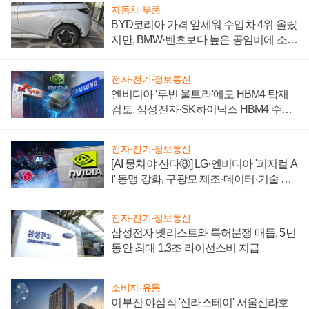
자동차·부품
BYD코리아 가격 앞세워 수입차 4위 올랐
지만, BMW·벤츠보다 높은 공임비에 소비
자 불만 폭발
전자·전기·정보통신
엔비디아 '루빈 울트라'에도 HBM4 탑재
검토, 삼성전자·SK하이닉스 HBM4 수율
에 주도권 갈린다
전자·전기·정보통신
[AI 뭉쳐야 산다⑧] LG·엔비디아 '피지컬 A
I' 동맹 강화, 구광모 제조·데이터·기술 결
집해 종합 로보틱스 기업으로
전자·전기·정보통신
삼성전자 넷리스트와 특허분쟁 매듭, 5년
동안 최대 1.3조 라이선스비 지급
소비자·유통
이부진 야심작 '신라스테이' 서울신라호