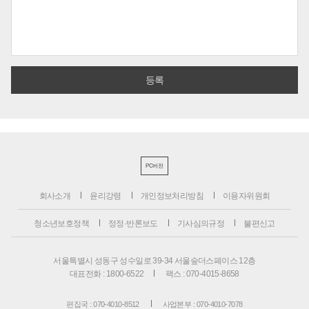
PC버전
회사소개
윤리강령
개인정보처리방침
이용자위원회
청소년보호정책
정정·반론보도
기사심의규정
불편신고
서울특별시 성동구 성수일로 39-34 서울숲더스페이스 12층
대표전화 : 1800-6522
팩스 : 070-4015-8658
편집국 : 070-4010-8512
사업본부 : 070-4010-7078