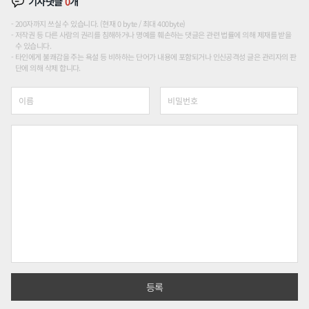
기사댓글
0
개
200자까지 쓰실 수 있습니다. (현재 0 byte / 최대 400byte)
저작권 등 다른 사람의 권리를 침해하거나 명예를 훼손하는 댓글은 관련 법률에 의해 제재를 받을
수 있습니다.
타인에게 불쾌감을 주는 욕설 등 비하하는 단어가 내용에 포함되거나 인신공격성 글은 관리자의 판
단에 의해 삭제 합니다.