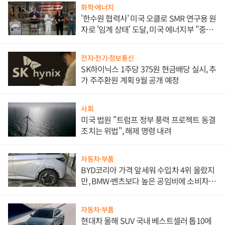
화학·에너지
'한수원 협력사' 미국 오클로 SMR 연구용 원
자로 '임계 상태' 도달, 미국 에너지부 "중요
한 이정표"
전자·전기·정보통신
SK하이닉스 1주당 375원 현금배당 실시, 추
가 주주환원 계획 9월 공개 예정
사회
미국 법원 "트럼프 정부 풍력 프로젝트 동결
조치는 위법", 해제 명령 내려
자동차·부품
BYD코리아 가격 앞세워 수입차 4위 올랐지
만, BMW·벤츠보다 높은 공임비에 소비자
불만 폭발
자동차·부품
현대차 올해 SUV 국내 베스트셀러 톱10에