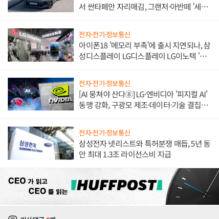
서 싼타페만 자리매김, 그랜저·아반떼 '세단
쌍끌이'로 내수 방어
전자·전기·정보통신
아이폰18 '메모리 부족'에 출시 지연되나, 삼
성디스플레이 LG디스플레이 LG이노텍 '탈
애플' 수익 다각화 속도
전자·전기·정보통신
[AI 뭉쳐야 산다⑧] LG·엔비디아 '피지컬 AI'
동맹 강화, 구광모 제조·데이터·기술 결집
해 종합 로보틱스 기업으로
전자·전기·정보통신
삼성전자 넷리스트와 특허분쟁 매듭, 5년 동
안 최대 1.3조 라이선스비 지급