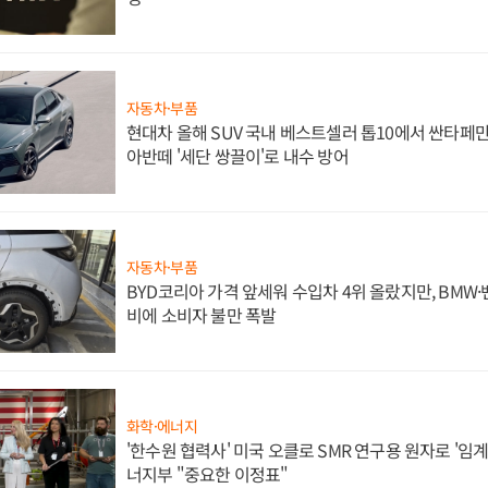
자동차·부품
현대차 올해 SUV 국내 베스트셀러 톱10에서 싼타페만
아반떼 '세단 쌍끌이'로 내수 방어
자동차·부품
BYD코리아 가격 앞세워 수입차 4위 올랐지만, BMW
비에 소비자 불만 폭발
화학·에너지
'한수원 협력사' 미국 오클로 SMR 연구용 원자로 '임계 
너지부 "중요한 이정표"