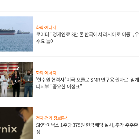
화학·에너지
로이터 "정제연료 3만 톤 한국에서 러시아로 이동",
수요 늘어
화학·에너지
'한수원 협력사' 미국 오클로 SMR 연구용 원자로 '임계 
너지부 "중요한 이정표"
전자·전기·정보통신
SK하이닉스 1주당 375원 현금배당 실시, 추가 주주환
정