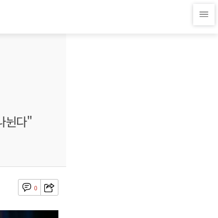
나뉜다"
0