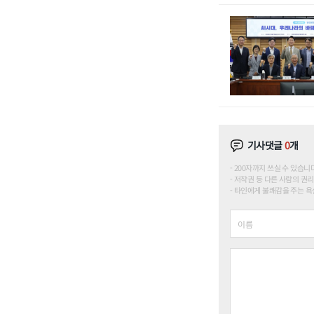
기사댓글
0
개
200자까지 쓰실 수 있습니다. (
저작권 등 다른 사람의 권리
타인에게 불쾌감을 주는 욕설