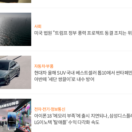
사회
미국 법원 "트럼프 정부 풍력 프로젝트 동결 조치는 위
자동차·부품
현대차 올해 SUV 국내 베스트셀러 톱10에서 싼타페만
아반떼 '세단 쌍끌이'로 내수 방어
전자·전기·정보통신
아이폰18 '메모리 부족'에 출시 지연되나, 삼성디스
LG이노텍 '탈애플' 수익 다각화 속도