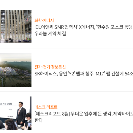
화학·에너지
'DL이앤씨 SMR 협력사' X에너지, '한수원 포스코 
우라늄 계약 체결
전자·전기·정보통신
SK하이닉스, 용인 'Y2' 팹과 청주 'M17' 팹 건설에 5
데스크 리포트
[데스크리포트 8월] 무더운 입추에 든 생각, 제약바이
한다