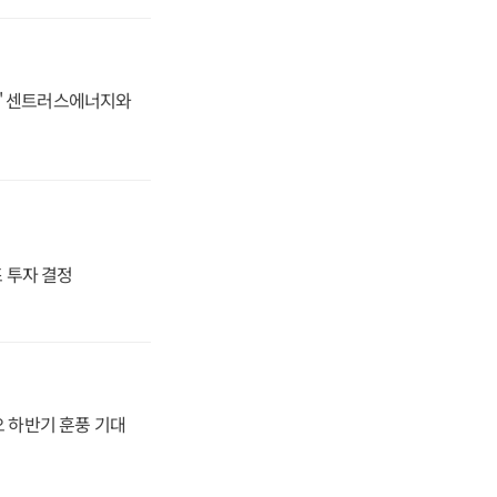
동맹' 센트러스에너지와
4조 투자 결정
오 하반기 훈풍 기대