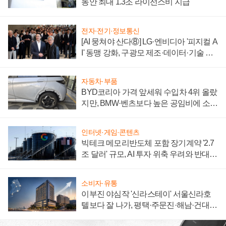
동안 최대 1.3조 라이선스비 지급
전자·전기·정보통신
[AI 뭉쳐야 산다⑧] LG·엔비디아 '피지컬 A
I' 동맹 강화, 구광모 제조·데이터·기술 결
집해 종합 로보틱스 기업으로
자동차·부품
BYD코리아 가격 앞세워 수입차 4위 올랐
지만, BMW·벤츠보다 높은 공임비에 소비
자 불만 폭발
인터넷·게임·콘텐츠
빅테크 메모리반도체 포함 장기계약 '2.7
조 달러' 규모, AI 투자 위축 우려와 반대
신호
소비자·유통
이부진 야심작 '신라스테이' 서울신라호
텔보다 잘 나가, 평택·주문진·해남·건대로
성장판 더 넓힌다