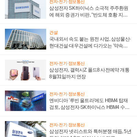
전자·전기·정보통신
삼성전자 SK하이닉스 소극적 주주환원
에 해외 증권가 비판, "반도체 호황 지속
성 의문"
건설
국내외서 속도 붙는 원전 사업, 삼성물산·
현대건설·대우건설에 다가오는 '약속의
시간'
전자·전기·정보통신
삼성전자, 갤럭시Z 폴드8 사전예약 개통
8월31일까지 연장
전자·전기·정보통신
엔비디아 '루빈 울트라'에도 HBM4 탑재
검토, 삼성전자·SK하이닉스 HBM4 수율
에 주도권 갈린다
전자·전기·정보통신
삼성전자 넷리스트와 특허분쟁 매듭, 5년