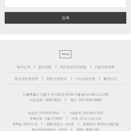
PC버전
회사소개
윤리강령
개인정보처리방침
이용자위원회
청소년보호정책
정정·반론보도
기사심의규정
불편신고
서울특별시 성동구 성수일로 39-34 서울숲더스페이스 12층
대표전화 : 1800-6522
팩스 : 070-4015-8658
편집국 : 070-4010-8512
사업본부 : 070-4010-7078
등록번호 : 서울 아 02897
제호 : 비즈니스포스트
등록일: 2013.11.13
발행·편집인 : 강석운
발행일자: 2013년 12월 2일
청소년보호책임자 : 강석운
ISSN : 2636-171X