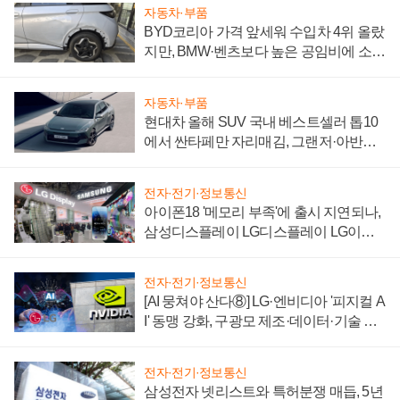
자동차·부품
BYD코리아 가격 앞세워 수입차 4위 올랐
지만, BMW·벤츠보다 높은 공임비에 소비
자 불만 폭발
자동차·부품
현대차 올해 SUV 국내 베스트셀러 톱10
에서 싼타페만 자리매김, 그랜저·아반떼
'세단 쌍끌이'로 내수 방어
전자·전기·정보통신
아이폰18 '메모리 부족'에 출시 지연되나,
삼성디스플레이 LG디스플레이 LG이노
텍 '탈애플' 수익 다각화 속도
전자·전기·정보통신
[AI 뭉쳐야 산다⑧] LG·엔비디아 '피지컬 A
I' 동맹 강화, 구광모 제조·데이터·기술 결
집해 종합 로보틱스 기업으로
전자·전기·정보통신
삼성전자 넷리스트와 특허분쟁 매듭, 5년