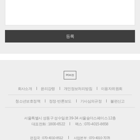
PC버전
회사소개
윤리강령
개인정보처리방침
이용자위원회
청소년보호정책
정정·반론보도
기사심의규정
불편신고
서울특별시 성동구 성수일로 39-34 서울숲더스페이스 12층
대표전화 : 1800-6522
팩스 : 070-4015-8658
편집국 : 070-4010-8512
사업본부 : 070-4010-7078