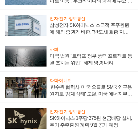
아로 이동", 우크라이나의 공격에 수요 늘
어
전자·전기·정보통신
삼성전자 SK하이닉스 소극적 주주환원
에 해외 증권가 비판, "반도체 호황 지속
성 의문"
사회
미국 법원 "트럼프 정부 풍력 프로젝트 동
결 조치는 위법", 해제 명령 내려
화학·에너지
'한수원 협력사' 미국 오클로 SMR 연구용
원자로 '임계 상태' 도달, 미국 에너지부
"중요한 이정표"
전자·전기·정보통신
SK하이닉스 1주당 375원 현금배당 실시,
추가 주주환원 계획 9월 공개 예정