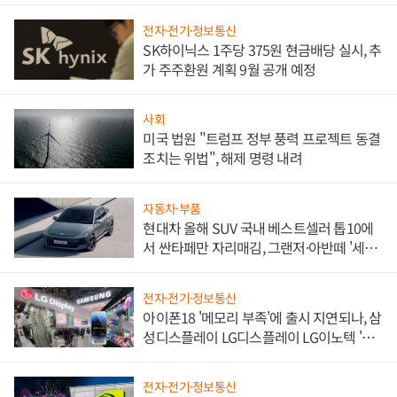
전자·전기·정보통신
SK하이닉스 1주당 375원 현금배당 실시, 추
가 주주환원 계획 9월 공개 예정
사회
미국 법원 "트럼프 정부 풍력 프로젝트 동결
조치는 위법", 해제 명령 내려
자동차·부품
현대차 올해 SUV 국내 베스트셀러 톱10에
서 싼타페만 자리매김, 그랜저·아반떼 '세단
쌍끌이'로 내수 방어
전자·전기·정보통신
아이폰18 '메모리 부족'에 출시 지연되나, 삼
성디스플레이 LG디스플레이 LG이노텍 '탈
애플' 수익 다각화 속도
전자·전기·정보통신