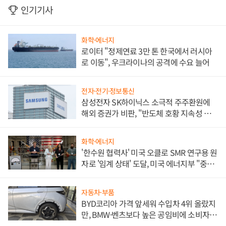
인기기사
화학·에너지
로이터 "정제연료 3만 톤 한국에서 러시아
로 이동", 우크라이나의 공격에 수요 늘어
전자·전기·정보통신
삼성전자 SK하이닉스 소극적 주주환원에
해외 증권가 비판, "반도체 호황 지속성 의
문"
화학·에너지
'한수원 협력사' 미국 오클로 SMR 연구용 원
자로 '임계 상태' 도달, 미국 에너지부 "중요
한 이정표"
자동차·부품
BYD코리아 가격 앞세워 수입차 4위 올랐지
만, BMW·벤츠보다 높은 공임비에 소비자
불만 폭발