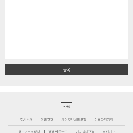
PC버전
회사소개
윤리강령
개인정보처리방침
이용자위원회
청소년보호정책
정정·반론보도
기사심의규정
불편신고