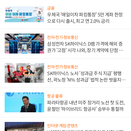
금융
우체국 '매일이자 파킹통장' 5만 계좌 한정
으로 다시 출시, 최고 연 2.0% 금리
전자·전기·정보통신
삼성전자 SK하이닉스 D램 가격에 해외 증
권가 '고점' 시각 나와, 장기 계약에 단점 부
각
전자·전기·정보통신
SK하이닉스 노사 '성과급 주식 지급' 평행
선, 곽노정 'N% 성과급' 법적 논란 벗을지 주
목
항공·물류
파라타항공 내년 미주 장거리 노선 첫 도전,
윤철민 '하이브리드 항공사' 승부수 통할까
인터넷·게임·콘텐츠