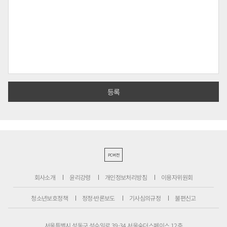
PC버전
회사소개
윤리강령
개인정보처리방침
이용자위원회
청소년보호정책
정정·반론보도
기사심의규정
불편신고
서울특별시 성동구 성수일로 39-34 서울숲더스페이스 12층