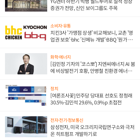
YG엔터 하반기 빅뱅 월드투어로 실적 성장
증권가 전망, 신인 보이그룹도 주목
소비자·유통
치킨3사 '가맹점 상생' 비교해보니, 교촌 '영
업권 보호'·bhc '신메뉴 개발'·BBQ '원가 부
담'
화학·에너지
[김민정 기자의 '코스뽀'] 지엔씨에너지 AI 붐
에 비상발전기 호황, 안병철 친환경 에너지
발전전문기업 향한다
정치
[여론조사꽃] 민주당 당대표 선호도 정청래
30.5%·김민석 29.6%, 0.9%p 초접전
전자·전기·정보통신
삼성전자, 미국 오크리지국립연구소와 극저
온 히트펌프 개발하기로