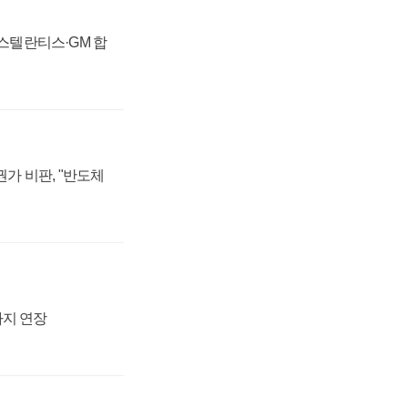
 스텔란티스·GM 합
가 비판, "반도체
까지 연장