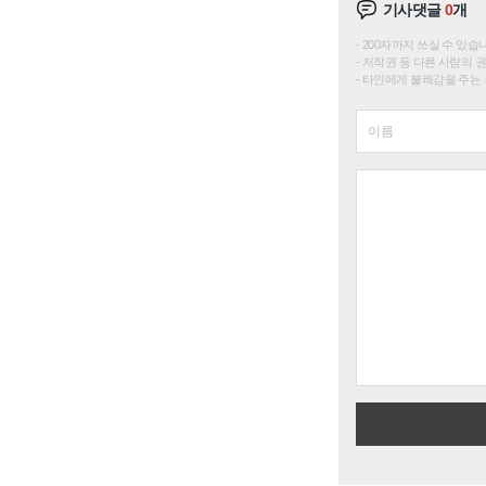
기사댓글
0
개
200자까지 쓰실 수 있습니다. 
저작권 등 다른 사람의 
타인에게 불쾌감을 주는 