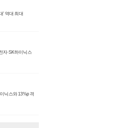
대' 역대 최대
성전자·SK하이닉스
하이닉스와 13%p 격