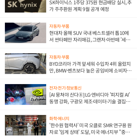
SK하이닉스 1주당 375원 현금배당 실시, 추
가 주주환원 계획 9월 공개 예정
자동차·부품
현대차 올해 SUV 국내 베스트셀러 톱10에
서 싼타페만 자리매김, 그랜저·아반떼 '세단
쌍끌이'로 내수 방어
자동차·부품
BYD코리아 가격 앞세워 수입차 4위 올랐지
만, BMW·벤츠보다 높은 공임비에 소비자
불만 폭발
전자·전기·정보통신
[AI 뭉쳐야 산다⑧] LG·엔비디아 '피지컬 AI'
동맹 강화, 구광모 제조·데이터·기술 결집
해 종합 로보틱스 기업으로
화학·에너지
'한수원 협력사' 미국 오클로 SMR 연구용 원
자로 '임계 상태' 도달, 미국 에너지부 "중요