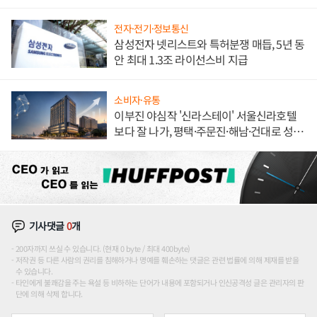
한 이정표"
전자·전기·정보통신
삼성전자 넷리스트와 특허분쟁 매듭, 5년 동
안 최대 1.3조 라이선스비 지급
소비자·유통
이부진 야심작 '신라스테이' 서울신라호텔
보다 잘 나가, 평택·주문진·해남·건대로 성
장판 더 넓힌다
기사댓글
0
개
200자까지 쓰실 수 있습니다. (현재 0 byte / 최대 400byte)
저작권 등 다른 사람의 권리를 침해하거나 명예를 훼손하는 댓글은 관련 법률에 의해 제재를 받을
수 있습니다.
타인에게 불쾌감을 주는 욕설 등 비하하는 단어가 내용에 포함되거나 인신공격성 글은 관리자의 판
단에 의해 삭제 합니다.