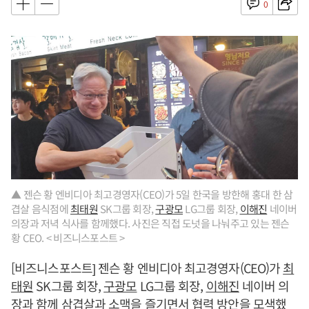
0
▲ 젠슨 황 엔비디아 최고경영자(CEO)가 5일 한국을 방한해 홍대 한 삼
겹살 음식점에
최태원
SK그룹 회장,
구광모
LG그룹 회장,
이해진
네이버
의장과 저녁 식사를 함께했다. 사진은 직접 도넛을 나눠주고 있는 젠슨
황 CEO. < 비즈니스포스트 >
[비즈니스포스트] 젠슨 황 엔비디아 최고경영자(CEO)가
최
태원
SK그룹 회장,
구광모
LG그룹 회장,
이해진
네이버 의
장과 함께 삼겹살과 소맥을 즐기면서 협력 방안을 모색했