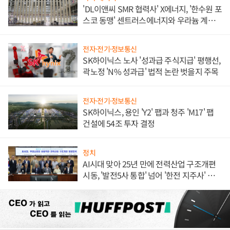
'DL이앤씨 SMR 협력사' X에너지, '한수원 포
스코 동맹' 센트러스에너지와 우라늄 계약
체결
전자·전기·정보통신
SK하이닉스 노사 '성과급 주식지급' 평행선,
곽노정 'N% 성과급' 법적 논란 벗을지 주목
전자·전기·정보통신
SK하이닉스, 용인 'Y2' 팹과 청주 'M17' 팹
건설에 54조 투자 결정
정치
AI시대 맞아 25년 만에 전력산업 구조개편
시동, '발전5사 통합' 넘어 '한전 지주사' 재편
론도