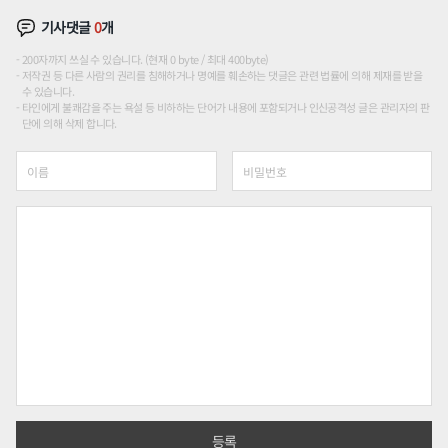
기사댓글
0
개
200자까지 쓰실 수 있습니다. (현재 0 byte / 최대 400byte)
저작권 등 다른 사람의 권리를 침해하거나 명예를 훼손하는 댓글은 관련 법률에 의해 제재를 받을
수 있습니다.
타인에게 불쾌감을 주는 욕설 등 비하하는 단어가 내용에 포함되거나 인신공격성 글은 관리자의 판
단에 의해 삭제 합니다.