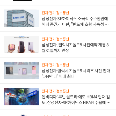
진하나
전자·전기·정보통신
삼성전자 SK하이닉스 소극적 주주환원에
해외 증권가 비판, "반도체 호황 지속성 의
문"
전자·전기·정보통신
삼성전자, 갤럭시Z 폴드8 사전예약 개통 8
월31일까지 연장
전자·전기·정보통신
삼성전자 갤럭시 Z 폴드8 시리즈 사전 판매
'144만 대' 역대 최대
전자·전기·정보통신
엔비디아 '루빈 울트라'에도 HBM4 탑재 검
토, 삼성전자·SK하이닉스 HBM4 수율에 주
도권 갈린다