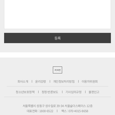
PC버전
회사소개
윤리강령
개인정보처리방침
이용자위원회
청소년보호정책
정정·반론보도
기사심의규정
불편신고
서울특별시 성동구 성수일로 39-34 서울숲더스페이스 12층
대표전화 : 1800-6522
팩스 : 070-4015-8658