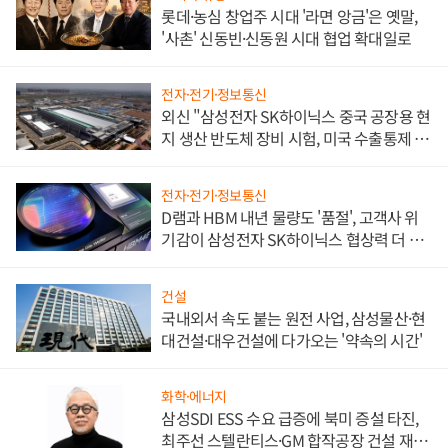
롯데·농심 창업주 시대 '라면 앙금'은 옛말,
'사촌' 신동빈·신동원 시대 협업 확대일로
전자·전기·정보통신
외신 "삼성전자 SK하이닉스 중국 공장용 현
지 생산 반도체 장비 시험, 미국 수출통제 대
비"
전자·전기·정보통신
D램과 HBM 내년 물량도 '품절', 고객사 위
기감이 삼성전자 SK하이닉스 협상력 더 키
워
건설
국내외서 속도 붙는 원전 사업, 삼성물산·현
대건설·대우건설에 다가오는 '약속의 시간'
화학·에너지
삼성SDI ESS 수요 급증에 북미 증설 타진,
최주선 스텔란티스·GM 합작공장 건설 재추