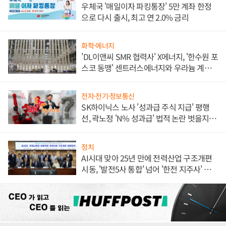
우체국 '매일이자 파킹통장' 5만 계좌 한정
으로 다시 출시, 최고 연 2.0% 금리
화학·에너지
'DL이앤씨 SMR 협력사' X에너지, '한수원 포
스코 동맹' 센트러스에너지와 우라늄 계약
체결
전자·전기·정보통신
SK하이닉스 노사 '성과급 주식 지급' 평행
선, 곽노정 'N% 성과급' 법적 논란 벗을지 주
목
정치
AI시대 맞아 25년 만에 전력산업 구조개편
시동, '발전5사 통합' 넘어 '한전 지주사' 재편
론도