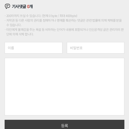
기사댓글
0
개
200자까지 쓰실 수 있습니다. (현재 0 byte / 최대 400byte)
저작권 등 다른 사람의 권리를 침해하거나 명예를 훼손하는 댓글은 관련 법률에 의해 제재를 받을
수 있습니다.
타인에게 불쾌감을 주는 욕설 등 비하하는 단어가 내용에 포함되거나 인신공격성 글은 관리자의 판
단에 의해 삭제 합니다.