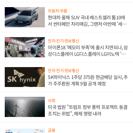
한 이정표"
자동차·부품
현대차 올해 SUV 국내 베스트셀러 톱10에
서 싼타페만 자리매김, 그랜저·아반떼 '세단
쌍끌이'로 내수 방어
전자·전기·정보통신
아이폰18 '메모리 부족'에 출시 지연되나, 삼
성디스플레이 LG디스플레이 LG이노텍 '탈
애플' 수익 다각화 속도
전자·전기·정보통신
SK하이닉스 1주당 375원 현금배당 실시, 추
가 주주환원 계획 9월 공개 예정
사회
미국 법원 "트럼프 정부 풍력 프로젝트 동결
조치는 위법", 해제 명령 내려
금융