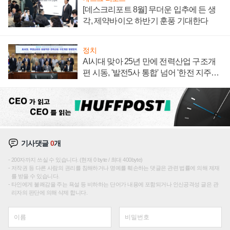
[데스크리포트 8월] 무더운 입추에 든 생
각, 제약바이오 하반기 훈풍 기대한다
정치
AI시대 맞아 25년 만에 전력산업 구조개
편 시동, '발전5사 통합' 넘어 '한전 지주사'
재편론도
기사댓글
0
개
200자까지 쓰실 수 있습니다. (현재 0 byte / 최대 400byte)
저작권 등 다른 사람의 권리를 침해하거나 명예를 훼손하는 댓글은 관련 법률에 의해 제재
를 받을 수 있습니다.
타인에게 불쾌감을 주는 욕설 등 비하하는 단어가 내용에 포함되거나 인신공격성 글은 관
리자의 판단에 의해 삭제 합니다.