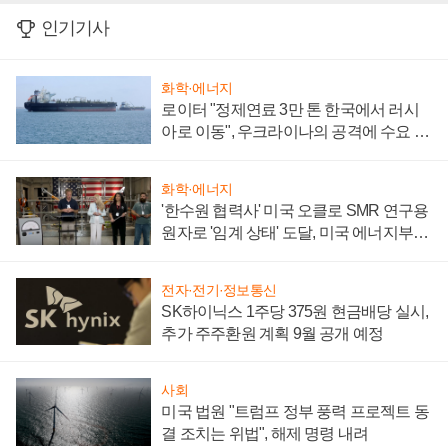
인기기사
화학·에너지
로이터 "정제연료 3만 톤 한국에서 러시
아로 이동", 우크라이나의 공격에 수요 늘
어
화학·에너지
'한수원 협력사' 미국 오클로 SMR 연구용
원자로 '임계 상태' 도달, 미국 에너지부
"중요한 이정표"
전자·전기·정보통신
SK하이닉스 1주당 375원 현금배당 실시,
추가 주주환원 계획 9월 공개 예정
사회
미국 법원 "트럼프 정부 풍력 프로젝트 동
결 조치는 위법", 해제 명령 내려