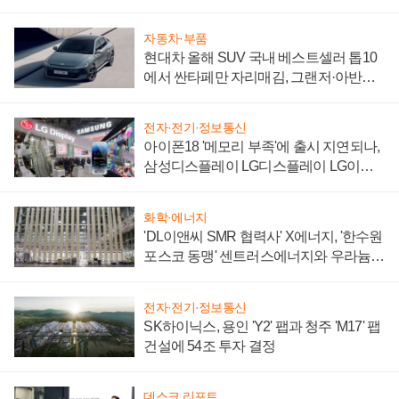
자동차·부품
현대차 올해 SUV 국내 베스트셀러 톱10
에서 싼타페만 자리매김, 그랜저·아반떼
'세단 쌍끌이'로 내수 방어
전자·전기·정보통신
아이폰18 '메모리 부족'에 출시 지연되나,
삼성디스플레이 LG디스플레이 LG이노
텍 '탈애플' 수익 다각화 속도
화학·에너지
'DL이앤씨 SMR 협력사' X에너지, '한수원
포스코 동맹' 센트러스에너지와 우라늄
계약 체결
전자·전기·정보통신
SK하이닉스, 용인 'Y2' 팹과 청주 'M17' 팹
건설에 54조 투자 결정
데스크 리포트