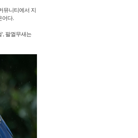
자 커뮤니티에서 지
은어다.
걸’, 팔껄무새는