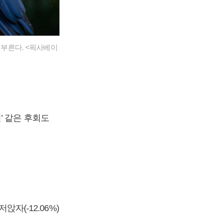
 부른다. <픽사베이
걸’ 같은 후회도
앉자(-12.06%)