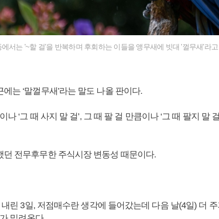
에서는 '~할 걸'을 반복하며 후회하는 이들을 앵무새에 빗대 '껄무새'라고
에는 ‘말껄무새’라는 말도 나올 판이다.
이나 ‘그 때 사지 말 걸’, 그 때 팔 걸 만큼이나 ‘그 때 팔지 말 
했던 전무후무한 주식시장 변동성 때문이다.
 내린 3일, 저점매수란 생각에 들어갔는데 다음 날(4일) 더 주저
회가 밀려온다.