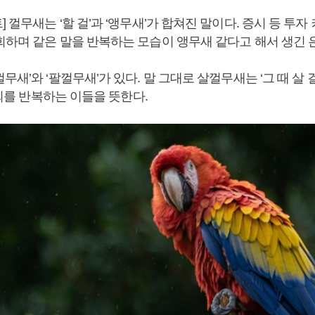
 껄무새는 ‘할 걸’과 ‘앵무새’가 합쳐진 말이다. 증시 등 투
회하며 같은 말을 반복하는 모습이 앵무새 같다고 해서 생긴 
무새’와 ‘팔껄무새’가 있다. 말 그대로 살껄무새는 ‘그 때 살 
 후회를 반복하는 이들을 뜻한다.