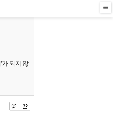
'가 되지 않
0