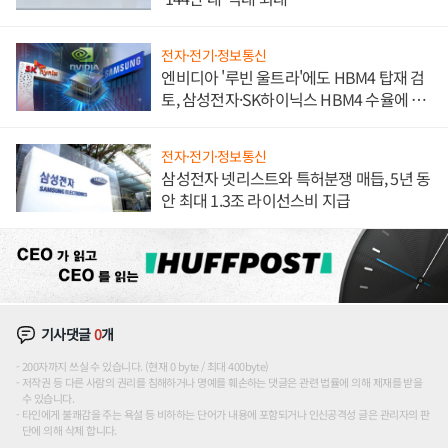
전자·전기·정보통신
엔비디아 '루빈 울트라'에도 HBM4 탑재 검
토, 삼성전자·SK하이닉스 HBM4 수율에 주
도권 갈린다
전자·전기·정보통신
삼성전자 넷리스트와 특허분쟁 매듭, 5년 동
안 최대 1.3조 라이선스비 지급
기사댓글
0
개
200자까지 쓰실 수 있습니다. (현재 0 byte / 최대 400byte)
저작권 등 다른 사람의 권리를 침해하거나 명예를 훼손하는 댓글은 관련 법률에 의해 제재를 받을
수 있습니다.
타인에게 불쾌감을 주는 욕설 등 비하하는 단어가 내용에 포함되거나 인신공격성 글은 관리자의 판
단에 의해 삭제 합니다.