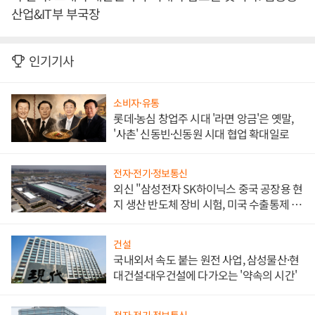
산업&IT부 부국장
인기기사
소비자·유통
롯데·농심 창업주 시대 '라면 앙금'은 옛말,
'사촌' 신동빈·신동원 시대 협업 확대일로
전자·전기·정보통신
외신 "삼성전자 SK하이닉스 중국 공장용 현
지 생산 반도체 장비 시험, 미국 수출통제 대
비"
건설
국내외서 속도 붙는 원전 사업, 삼성물산·현
대건설·대우건설에 다가오는 '약속의 시간'
전자·전기·정보통신