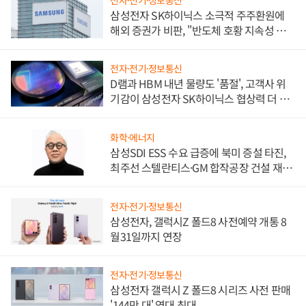
삼성전자 SK하이닉스 소극적 주주환원에
해외 증권가 비판, "반도체 호황 지속성 의
문"
전자·전기·정보통신
D램과 HBM 내년 물량도 '품절', 고객사 위
기감이 삼성전자 SK하이닉스 협상력 더 키
워
화학·에너지
삼성SDI ESS 수요 급증에 북미 증설 타진,
최주선 스텔란티스·GM 합작공장 건설 재추
진하나
전자·전기·정보통신
삼성전자, 갤럭시Z 폴드8 사전예약 개통 8
월31일까지 연장
전자·전기·정보통신
삼성전자 갤럭시 Z 폴드8 시리즈 사전 판매
'144만 대' 역대 최대