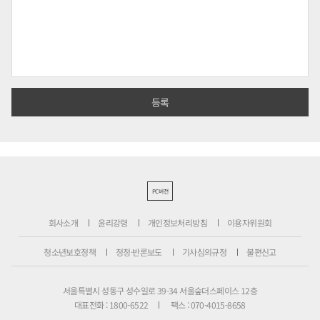
PC버전
회사소개
윤리강령
개인정보처리방침
이용자위원회
청소년보호정책
정정·반론보도
기사심의규정
불편신고
서울특별시 성동구 성수일로 39-34 서울숲더스페이스 12층
대표전화 : 1800-6522
팩스 : 070-4015-8658