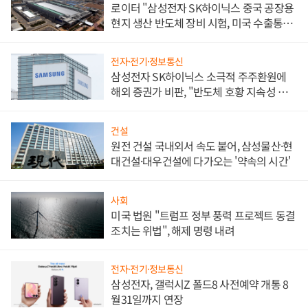
로이터 "삼성전자 SK하이닉스 중국 공장용
현지 생산 반도체 장비 시험, 미국 수출통제
대비"
전자·전기·정보통신
삼성전자 SK하이닉스 소극적 주주환원에
해외 증권가 비판, "반도체 호황 지속성 의
문"
건설
원전 건설 국내외서 속도 붙어, 삼성물산·현
대건설·대우건설에 다가오는 '약속의 시간'
사회
미국 법원 "트럼프 정부 풍력 프로젝트 동결
조치는 위법", 해제 명령 내려
전자·전기·정보통신
삼성전자, 갤럭시Z 폴드8 사전예약 개통 8
월31일까지 연장