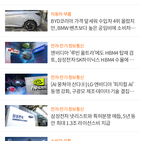
자동차·부품
BYD코리아 가격 앞세워 수입차 4위 올랐지
만, BMW·벤츠보다 높은 공임비에 소비자
불만 폭발
전자·전기·정보통신
엔비디아 '루빈 울트라'에도 HBM4 탑재 검
토, 삼성전자·SK하이닉스 HBM4 수율에 주
도권 갈린다
전자·전기·정보통신
[AI 뭉쳐야 산다⑧] LG·엔비디아 '피지컬 AI'
동맹 강화, 구광모 제조·데이터·기술 결집
해 종합 로보틱스 기업으로
전자·전기·정보통신
삼성전자 넷리스트와 특허분쟁 매듭, 5년 동
안 최대 1.3조 라이선스비 지급
소비자·유통