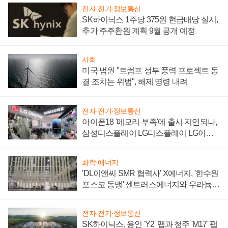
전자·전기·정보통신
SK하이닉스 1주당 375원 현금배당 실시,
추가 주주환원 계획 9월 공개 예정
사회
미국 법원 "트럼프 정부 풍력 프로젝트 동
결 조치는 위법", 해제 명령 내려
전자·전기·정보통신
아이폰18 '메모리 부족'에 출시 지연되나,
삼성디스플레이 LG디스플레이 LG이노
텍 '탈애플' 수익 다각화 속도
화학·에너지
'DL이앤씨 SMR 협력사' X에너지, '한수원
포스코 동맹' 센트러스에너지와 우라늄
계약 체결
전자·전기·정보통신
SK하이닉스, 용인 'Y2' 팹과 청주 'M17' 팹