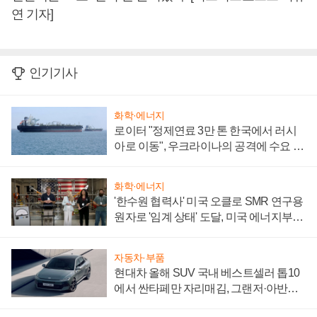
연 기자]
인기기사
화학·에너지
로이터 "정제연료 3만 톤 한국에서 러시
아로 이동", 우크라이나의 공격에 수요 늘
어
화학·에너지
'한수원 협력사' 미국 오클로 SMR 연구용
원자로 '임계 상태' 도달, 미국 에너지부
"중요한 이정표"
자동차·부품
현대차 올해 SUV 국내 베스트셀러 톱10
에서 싼타페만 자리매김, 그랜저·아반떼
'세단 쌍끌이'로 내수 방어