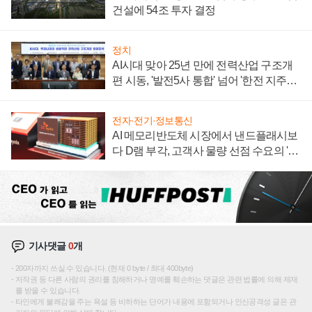
건설에 54조 투자 결정
정치
AI시대 맞아 25년 만에 전력산업 구조개
편 시동, '발전5사 통합' 넘어 '한전 지주사'
재편론도
전자·전기·정보통신
AI 메모리반도체 시장에서 낸드플래시보
다 D램 부각, 고객사 물량 선점 수요의 '우
선순위'
기사댓글
0
개
200자까지 쓰실 수 있습니다. (현재 0 byte / 최대 400byte)
저작권 등 다른 사람의 권리를 침해하거나 명예를 훼손하는 댓글은 관련 법률에 의해 제재
를 받을 수 있습니다.
타인에게 불쾌감을 주는 욕설 등 비하하는 단어가 내용에 포함되거나 인신공격성 글은 관