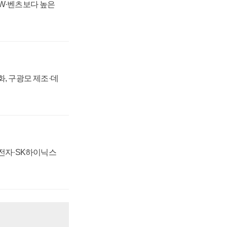
MW·벤츠보다 높은
강화, 구광모 제조·데
성전자·SK하이닉스