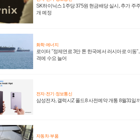
SK하이닉스 1주당 375원 현금배당 실시, 추가 주
개 예정
화학·에너지
로이터 "정제연료 3만 톤 한국에서 러시아로 이동"
격에 수요 늘어
전자·전기·정보통신
삼성전자, 갤럭시Z 폴드8 사전예약 개통 8월31일
자동차·부품