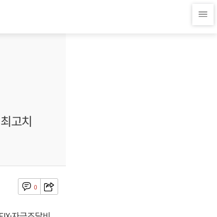
대 최고치
0
FIX·자금조달비