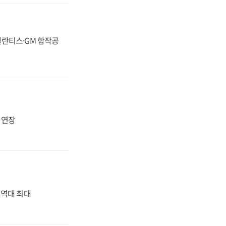
스텔란티스·GM 합작공
지 연장
' 역대 최대