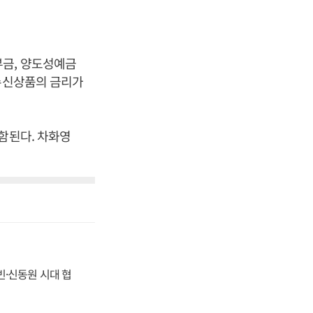
부금, 양도성예금
 수신상품의 금리가
함된다. 차화영
동빈·신동원 시대 협