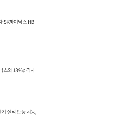
자·SK하이닉스 HB
닉스와 13%p 격차
반기 실적 반등 시동,