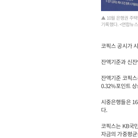
▲ 10월 은행권 주
기록했다. <연합뉴스
코픽스 공시가 시
잔액기준과 신잔
잔액기준 코픽스는
0.32%포인트 
시중은행들은 16
다.
코픽스는 KB국민
자금의 가중평균