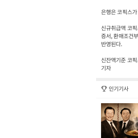
은행은 코픽스가 
신규취급액 코픽스
증서, 환매조건부
반영된다.
신잔액기준 코픽스
기자
인기기사