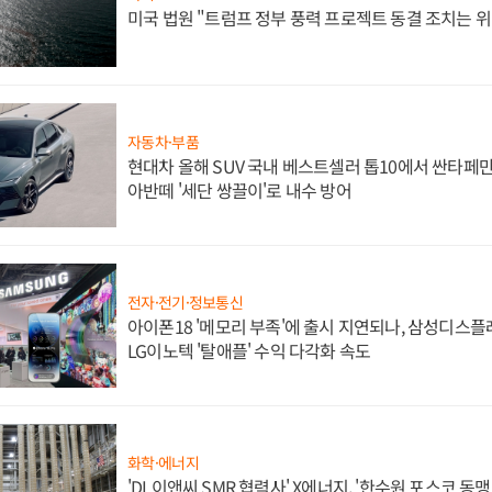
미국 법원 "트럼프 정부 풍력 프로젝트 동결 조치는 위
자동차·부품
현대차 올해 SUV 국내 베스트셀러 톱10에서 싼타페만
아반떼 '세단 쌍끌이'로 내수 방어
전자·전기·정보통신
아이폰18 '메모리 부족'에 출시 지연되나, 삼성디스
LG이노텍 '탈애플' 수익 다각화 속도
화학·에너지
'DL이앤씨 SMR 협력사' X에너지, '한수원 포스코 