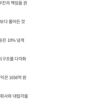
부진의 책임을 권
전보다 줄어든 것
은 10% 넘게
수익구조를 다각화
은 1656억 원
 회사와 대립각을