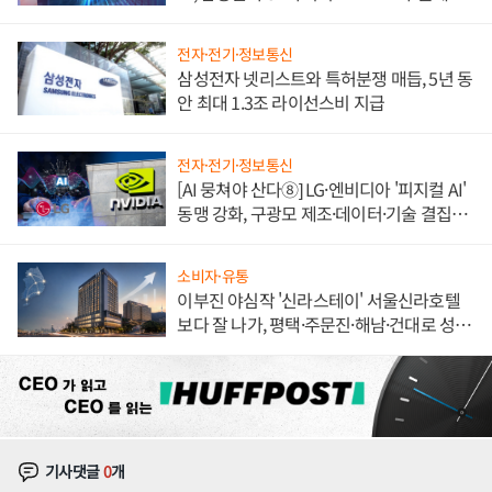
도권 갈린다
전자·전기·정보통신
삼성전자 넷리스트와 특허분쟁 매듭, 5년 동
안 최대 1.3조 라이선스비 지급
전자·전기·정보통신
[AI 뭉쳐야 산다⑧] LG·엔비디아 '피지컬 AI'
동맹 강화, 구광모 제조·데이터·기술 결집
해 종합 로보틱스 기업으로
소비자·유통
이부진 야심작 '신라스테이' 서울신라호텔
보다 잘 나가, 평택·주문진·해남·건대로 성
장판 더 넓힌다
기사댓글
0
개