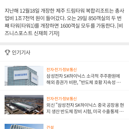
지난해 12월18일 개장한 제주 드림타워 복합리조트는 총사
업비 1조7천억 원이 들어갔다. 오는 29일 850객실의 두 번
째 타워(타워1)를 개장하면 1600객실 모두를 가동한다. [비
즈니스포스트 신재희 기자]
인기기사
전자·전기·정보통신
삼성전자 SK하이닉스 소극적 주주환원에
해외 증권가 비판, "반도체 호황 지속성 의
문"
전자·전기·정보통신
외신 "삼성전자 SK하이닉스 중국 공장용 현
지 생산 반도체 장비 시험, 미국 수출통제 대
비"
건설