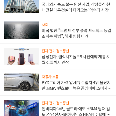
국내외서 속도 붙는 원전 사업, 삼성물산·현
대건설·대우건설에 다가오는 '약속의 시간'
사회
미국 법원 "트럼프 정부 풍력 프로젝트 동결
조치는 위법", 해제 명령 내려
전자·전기·정보통신
삼성전자, 갤럭시Z 폴드8 사전예약 개통 8
월31일까지 연장
자동차·부품
BYD코리아 가격 앞세워 수입차 4위 올랐지
만, BMW·벤츠보다 높은 공임비에 소비자
불만 폭발
전자·전기·정보통신
엔비디아 '루빈 울트라'에도 HBM4 탑재 검
토, 삼성전자·SK하이닉스 HBM4 수율에 주