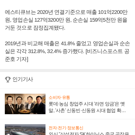
에스티큐브는 2020년 연결기준으로 매출 101억2200만
원, 영업손실 127억3200만 원, 순손실 159억5천만 원을
거둔 것으로 잠정집계됐다.
2019년과 비교해 매출은 41.8% 줄었고 영업손실과 순손
실은 각각 312.8%, 32.4% 증가했다. [비즈니스포스트 공
준호 기자]
인기기사
소비자·유통
롯데·농심 창업주 시대 '라면 앙금'은 옛
말, '사촌' 신동빈·신동원 시대 협업 확대
일로
전자·전기·정보통신
외신 "삼성전자 SK하이닉스 중국 공장용