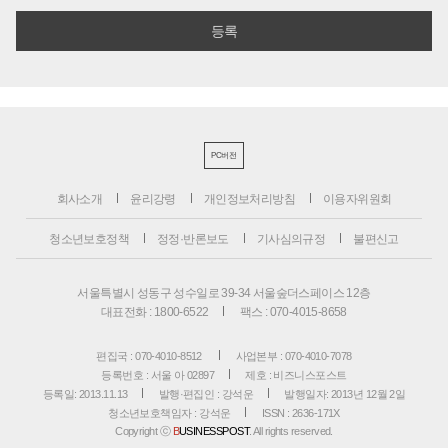
PC버전
회사소개
윤리강령
개인정보처리방침
이용자위원회
청소년보호정책
정정·반론보도
기사심의규정
불편신고
서울특별시 성동구 성수일로 39-34 서울숲더스페이스 12층
대표전화 : 1800-6522
팩스 : 070-4015-8658
편집국 : 070-4010-8512
사업본부 : 070-4010-7078
등록번호 : 서울 아 02897
제호 : 비즈니스포스트
등록일: 2013.11.13
발행·편집인 : 강석운
발행일자: 2013년 12월 2일
청소년보호책임자 : 강석운
ISSN : 2636-171X
Copyright ⓒ
B
USINESSPOST
. All rights reserved.