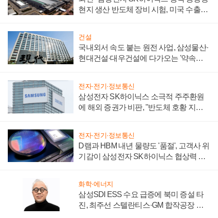
현지 생산 반도체 장비 시험, 미국 수출통
제 대비"
건설
국내외서 속도 붙는 원전 사업, 삼성물산·
현대건설·대우건설에 다가오는 '약속의
시간'
전자·전기·정보통신
삼성전자 SK하이닉스 소극적 주주환원
에 해외 증권가 비판, "반도체 호황 지속
성 의문"
전자·전기·정보통신
D램과 HBM 내년 물량도 '품절', 고객사 위
기감이 삼성전자 SK하이닉스 협상력 더
키워
화학·에너지
삼성SDI ESS 수요 급증에 북미 증설 타
진, 최주선 스텔란티스·GM 합작공장 건
설 재추진하나