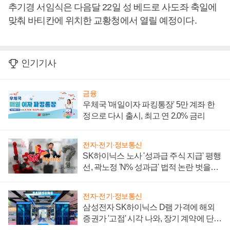
추기경 서임식은 다음달 22일 성 베드로 사도좌 축일에
맞춰 바티칸에 위치한 교황청에서 열릴 예정이다.
인기기사
금융
우체국 '매일이자 파킹통장' 5만 계좌 한
정으로 다시 출시, 최고 연 2.0% 금리
전자·전기·정보통신
SK하이닉스 노사 '성과급 주식 지급' 평행
선, 곽노정 'N% 성과급' 법적 논란 벗을지
주목
전자·전기·정보통신
삼성전자 SK하이닉스 D램 가격에 해외
증권가 '고점' 시각 나와, 장기 계약에 단점
부각