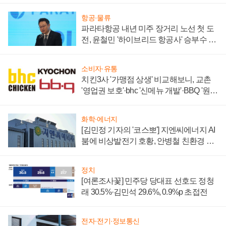
항공·물류
파라타항공 내년 미주 장거리 노선 첫 도
전, 윤철민 '하이브리드 항공사' 승부수 통
할까
소비자·유통
치킨3사 '가맹점 상생' 비교해보니, 교촌
'영업권 보호'·bhc '신메뉴 개발'·BBQ '원가
부담'
화학·에너지
[김민정 기자의 '코스뽀'] 지엔씨에너지 AI
붐에 비상발전기 호황, 안병철 친환경 에
너지 발전전문기업 향한다
정치
[여론조사꽃] 민주당 당대표 선호도 정청
래 30.5%·김민석 29.6%, 0.9%p 초접전
전자·전기·정보통신