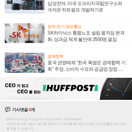
삼성전자, 미국 오크리지국립연구소와
극저온 히트펌프 개발하기로
전자·전기·정보통신
SK하이닉스 통합노조 설립 움직임 본격
화, 성과급 체계 불만에 3500명 결집
경제정책
중국 관영매체 "한국 폭염은 경제협력 기
회" 주장, 소비자 수요와 공급망 장점 강
조
기사댓글
0
개
200자까지 쓰실 수 있습니다. (현재 0 byte / 최대 400byte)
저작권 등 다른 사람의 권리를 침해하거나 명예를 훼손하는 댓글은 관련 법률에 의해 제재
를 받을 수 있습니다.