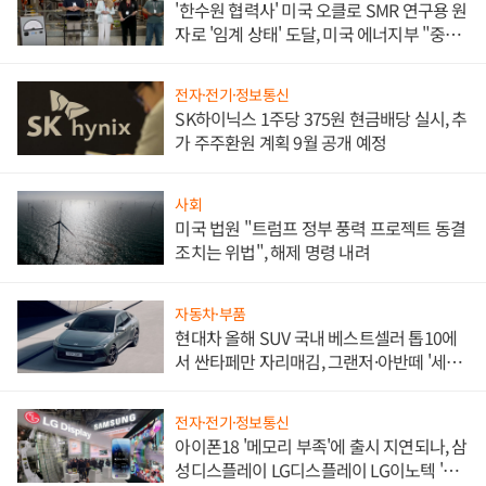
'한수원 협력사' 미국 오클로 SMR 연구용 원
자로 '임계 상태' 도달, 미국 에너지부 "중요
한 이정표"
전자·전기·정보통신
SK하이닉스 1주당 375원 현금배당 실시, 추
가 주주환원 계획 9월 공개 예정
사회
미국 법원 "트럼프 정부 풍력 프로젝트 동결
조치는 위법", 해제 명령 내려
자동차·부품
현대차 올해 SUV 국내 베스트셀러 톱10에
서 싼타페만 자리매김, 그랜저·아반떼 '세단
쌍끌이'로 내수 방어
전자·전기·정보통신
아이폰18 '메모리 부족'에 출시 지연되나, 삼
성디스플레이 LG디스플레이 LG이노텍 '탈