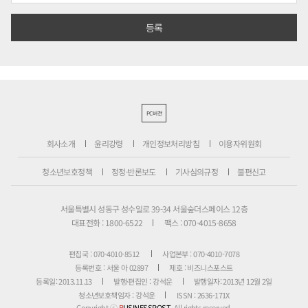
PC버전
회사소개
윤리강령
개인정보처리방침
이용자위원회
청소년보호정책
정정·반론보도
기사심의규정
불편신고
서울특별시 성동구 성수일로 39-34 서울숲더스페이스 12층
대표전화 : 1800-6522
팩스 : 070-4015-8658
편집국 : 070-4010-8512
사업본부 : 070-4010-7078
등록번호 : 서울 아 02897
제호 : 비즈니스포스트
등록일: 2013.11.13
발행·편집인 : 강석운
발행일자: 2013년 12월 2일
청소년보호책임자 : 강석운
ISSN : 2636-171X
Copyright ⓒ
B
USINESSPOST
. All rights reserved.