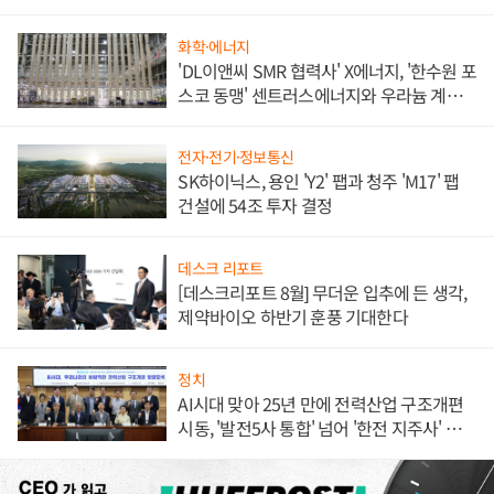
애플' 수익 다각화 속도
화학·에너지
'DL이앤씨 SMR 협력사' X에너지, '한수원 포
스코 동맹' 센트러스에너지와 우라늄 계약
체결
전자·전기·정보통신
SK하이닉스, 용인 'Y2' 팹과 청주 'M17' 팹
건설에 54조 투자 결정
데스크 리포트
[데스크리포트 8월] 무더운 입추에 든 생각,
제약바이오 하반기 훈풍 기대한다
정치
AI시대 맞아 25년 만에 전력산업 구조개편
시동, '발전5사 통합' 넘어 '한전 지주사' 재편
론도